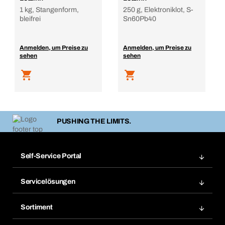
1 kg, Stangenform,
250 g, Elektroniklot, S-
bleifrei
Sn60Pb40
Anmelden, um Preise zu
Anmelden, um Preise zu
sehen
sehen
PUSHING THE LIMITS.
Self-Service Portal
Bestellungen
Servicelösungen
Meine Rechnungen
Bera Modul-Regalsystem
Merklisten
Sortiment
Bera Smart
Nachbestellung
Produktneuheiten