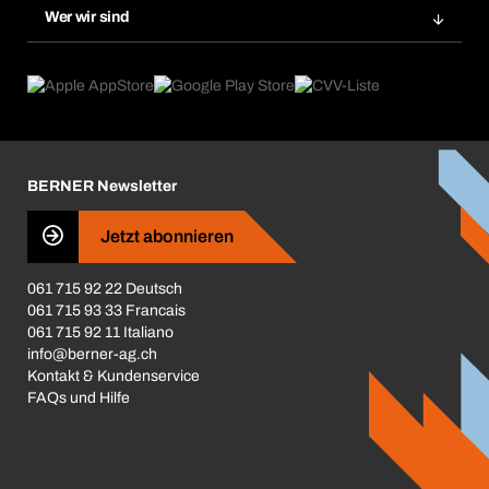
Gefahrenstoffdatenbank
Wer wir sind
Dauerauftrag
Anwendungsgebiete
eProcurement
Was wir anbieten
Rückgabe / Reklamation
Product Compliance
Produktfinder
Was uns antreibt
Broschüren / Kataloge
Corporate Responsibility
Karriere
BERNER Newsletter
Business Conduct
Jetzt abonnieren
061 715 92 22 Deutsch
061 715 93 33 Francais
061 715 92 11 Italiano
info@berner-ag.ch
Kontakt & Kundenservice
FAQs und Hilfe