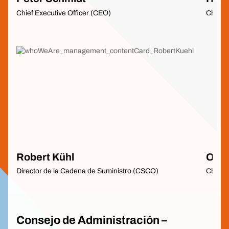
Chief Executive Officer (CEO)
Chief 
Robert Kühl
Oliv
Director de la Cadena de Suministro (CSCO)
Chief F
Consejo de Administración –