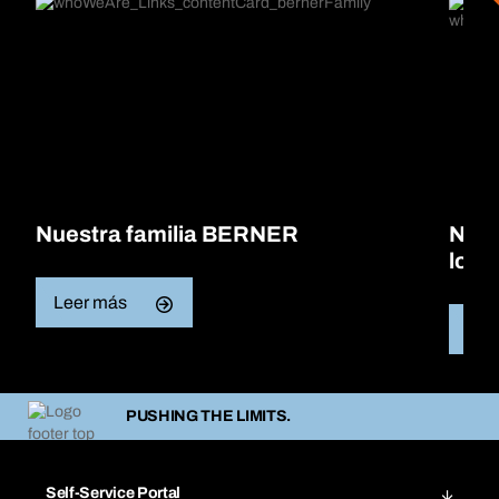
Nuestra familia BERNER
Nues
loca
Leer más
Lee
PUSHING THE LIMITS.
Self-Service Portal