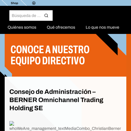
Shop
Quiénes somos
Qué ofrecemos
Lo que nos mueve
CONOCE A NUESTRO
EQUIPO DIRECTIVO
Consejo de Administración –
BERNER Omnichannel Trading
Holding SE