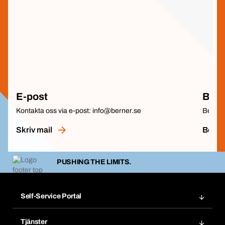
E-post
Besö
Kontakta oss via e-post: info@berner.se
Besök 
Skriv mail
Be om 
PUSHING THE LIMITS.
Self-Service Portal
Order
Tjänster