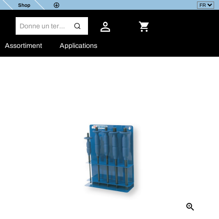
Shop
Assortiment
Applications
Suite aux tensions géopolitiques persistantes au Moyen-Orient, les prix
des produits pétrochimiques seront temporairement adaptés
à compter
du 18 mai 2026.
Accueil
Outils professionnels
Outillage à main professionnel