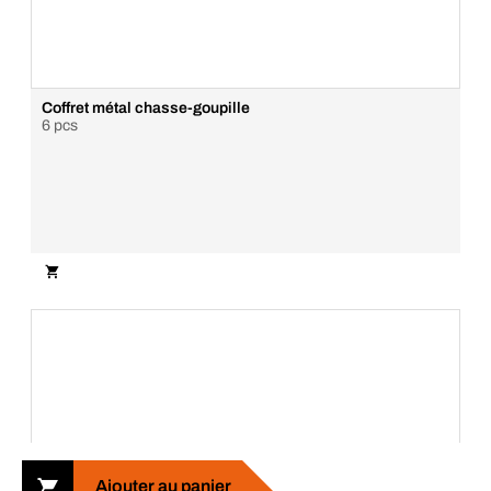
News
Corporate Responsibility
Carrière
BERNER newsletter
Business Conduct
S'abonner maintenant
089-71 91 91
info@berner.be
Contact et service client
FAQ
Conditions générales
Déclaration de confidentialité
Paramètres de consentement et de confidentialité
Gestion des plaintes
Mentions légales
Connecte-toi pour
Ajouter au panier