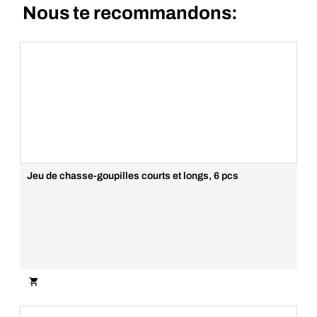
Connecte-toi pour voir
les prix
Nous te recommandons:
Jeu de chasse-
Jeu de 5 chasse-
goupilles courts et
goupilles Air-Ball
longs, 6 pcs