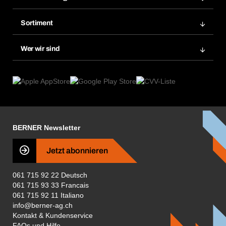
Meine Rechnungen
Bera Modul-Regalsystem
Merklisten
Sortiment
Bera Smart
Nachbestellung
Produktneuheiten
Gefahrenstoffdatenbank
Wer wir sind
Dauerauftrag
Anwendungsgebiete
eProcurement
Was wir anbieten
Rückgabe / Reklamation
Product Compliance
Produktfinder
Was uns antreibt
Broschüren / Kataloge
Corporate Responsibility
Karriere
BERNER Newsletter
Business Conduct
Jetzt abonnieren
061 715 92 22 Deutsch
061 715 93 33 Francais
061 715 92 11 Italiano
info@berner-ag.ch
Kontakt & Kundenservice
FAQs und Hilfe