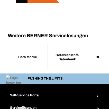
Weitere BERNER Servicelösungen
Gefahrenstoff-
Bera Modul
BERNE
Datenbank
PUSHING THE LIMITS.
Self-Service Portal
Bestellungen
Servicelösungen