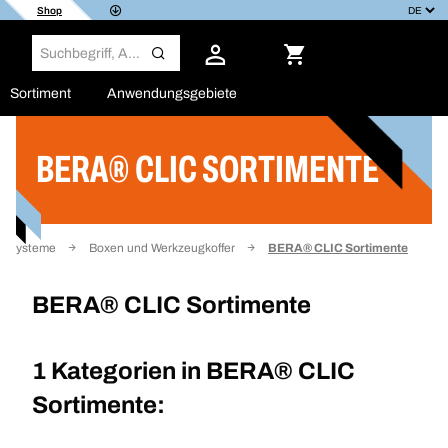
Shop
Sortiment
Anwendungsgebiete
BERA® CLIC SORTIMENTE
Filter
gssysteme
Boxen und Werkzeugkoffer
BERA® CLIC Sortimente
BERA® CLIC Sortimente
1 Kategorien in
BERA® CLIC
Sortimente: