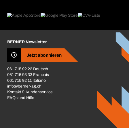
Dauerauftrag
Anwendungsgebiete
eProcurement
Was wir anbieten
Rückgabe / Reklamation
Product Compliance
Produktfinder
Was uns antreibt
Broschüren / Kataloge
Corporate Responsibility
Karriere
BERNER Newsletter
Business Conduct
Jetzt abonnieren
061 715 92 22 Deutsch
061 715 93 33 Francais
061 715 92 11 Italiano
info@berner-ag.ch
Kontakt & Kundenservice
FAQs und Hilfe