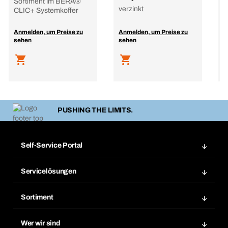
Sortiment im BERA®
verzinkt
CLIC+ Systemkoffer
Anmelden, um Preise zu
Anmelden, um Preise zu
A
sehen
sehen
s
PUSHING THE LIMITS.
Self-Service Portal
Bestellungen
Servicelösungen
Meine Rechnungen
Bera Modul-Regalsystem
Merklisten
Sortiment
Bera Smart
Nachbestellung
Produktneuheiten
Gefahrenstoffdatenbank
Wer wir sind