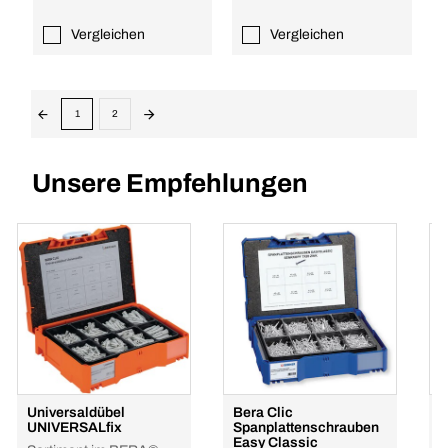
Vergleichen
Vergleichen
1
2
Unsere Empfehlungen
Universaldübel
Bera Clic
F
UNIVERSALfix
Spanplattenschrauben
i
Easy Classic