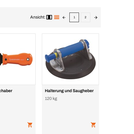
Ansicht:
1
2
chaber
Halterung und Saugheber
120 kg