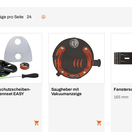
äge pro Seite
24
chutzscheiben-
Saugheber mit
Fensters
ennset EASY
Vakuumanzeige
165 mm