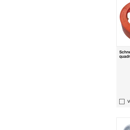
Schne
quadr
V