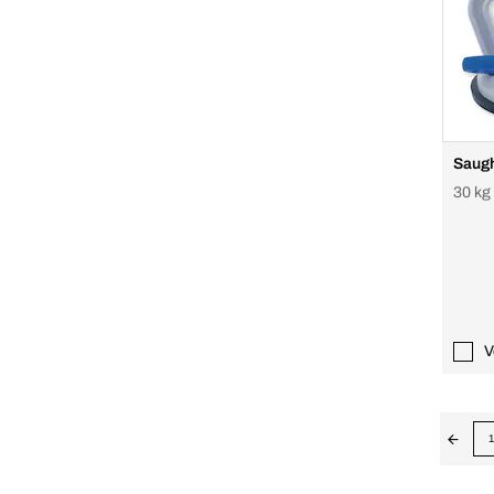
Saug
30 kg
V
1