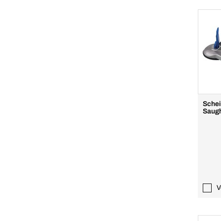
Schei
Saug
V