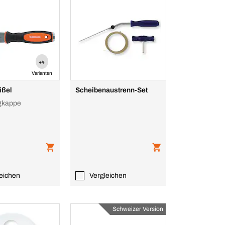
+4
Varianten
ißel
Scheibenaustrenn-Set
agkappe
eichen
Vergleichen
Schweizer Version