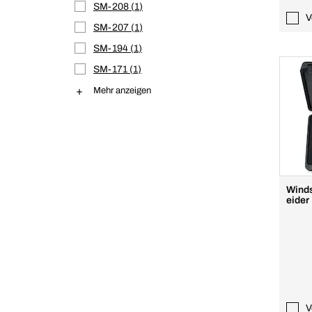
SM-208
1
V
SM-207
1
SM-194
1
SM-171
1
Mehr anzeigen
Wind
eide
V