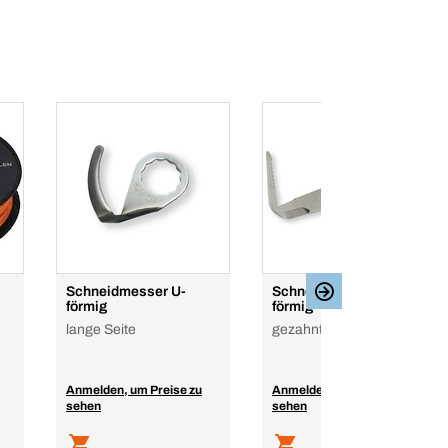
Schneidmesser U-
Schneidmesser L-
förmig
förmig
lange Seite
gezahnt
Anmelden, um Preise zu
Anmelden, um Preise zu
sehen
sehen