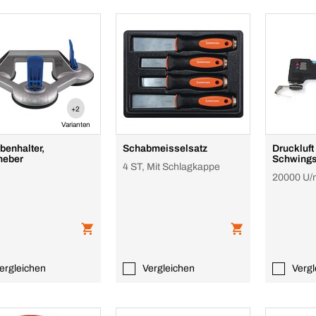
+2
Varianten
benhalter,
Schabmeisselsatz
Druckluft
heber
Schwings
4 ST, Mit Schlagkappe
20000 U/
ergleichen
Vergleichen
Vergl