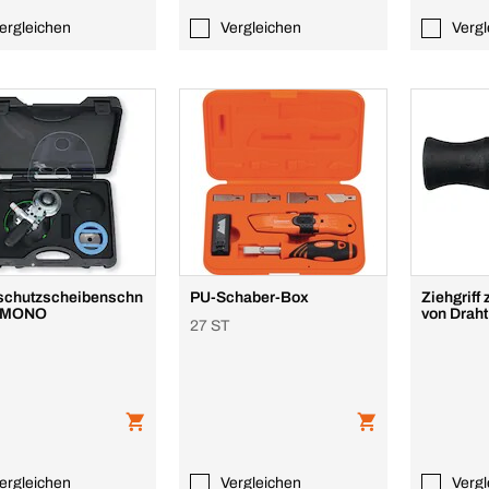
ergleichen
Vergleichen
Vergl
schutzscheibenschn
PU-Schaber-Box
Ziehgriff
r MONO
von Draht
27 ST
ergleichen
Vergleichen
Vergl