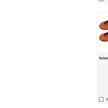
Schei
V