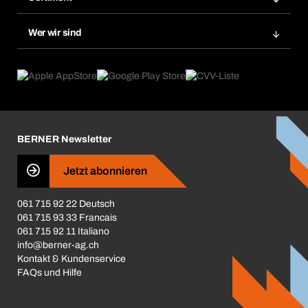
Bera Smart
Nachbestellung
Produktneuheiten
Gefahrenstoffdatenbank
Wer wir sind
Dauerauftrag
Anwendungsgebiete
eProcurement
Was wir anbieten
Rückgabe / Reklamation
Product Compliance
Produktfinder
Was uns antreibt
Broschüren / Kataloge
Corporate Responsibility
Karriere
BERNER Newsletter
Business Conduct
Jetzt abonnieren
061 715 92 22 Deutsch
061 715 93 33 Francais
061 715 92 11 Italiano
info@berner-ag.ch
Kontakt & Kundenservice
FAQs und Hilfe