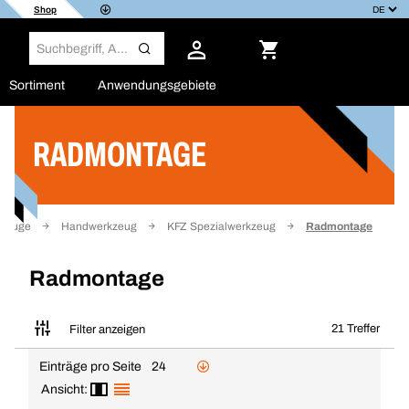
Shop
Sortiment
Anwendungsgebiete
RADMONTAGE
Filter
kzeuge
Handwerkzeug
KFZ Spezialwerkzeug
Radmontage
Radmontage
21 Treffer
Filter anzeigen
Einträge pro Seite
24
Ansicht: