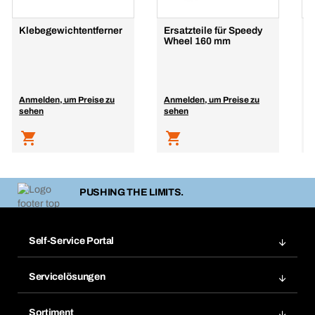
Klebegewichtentferner
Ersatzteile für Speedy
R
Wheel 160 mm
6
Anmelden, um Preise zu
Anmelden, um Preise zu
A
sehen
sehen
s
PUSHING THE LIMITS.
Self-Service Portal
Bestellungen
Servicelösungen
Meine Rechnungen
Bera Modul-Regalsystem
Merklisten
Sortiment