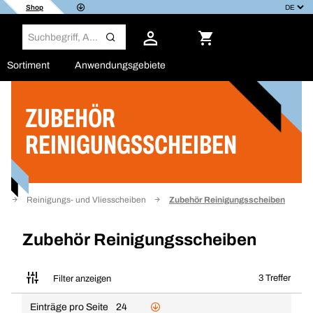
Shop
Sortiment
Anwendungsgebiete
ZUBEHÖR
Filter
REINIGUNGSSCHEIBEN
k
Reinigungs- und Vliesscheiben
Zubehör Reinigungsscheiben
Zubehör Reinigungsscheiben
3 Treffer
Filter anzeigen
Einträge pro Seite
24