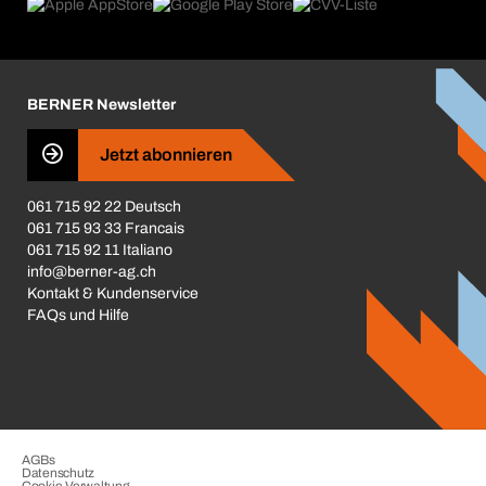
Produktfinder
Was uns antreibt
Broschüren / Kataloge
Corporate Responsibility
Karriere
BERNER Newsletter
Business Conduct
Jetzt abonnieren
061 715 92 22 Deutsch
061 715 93 33 Francais
061 715 92 11 Italiano
info@berner-ag.ch
Kontakt & Kundenservice
FAQs und Hilfe
AGBs
Datenschutz
Cookie-Verwaltung