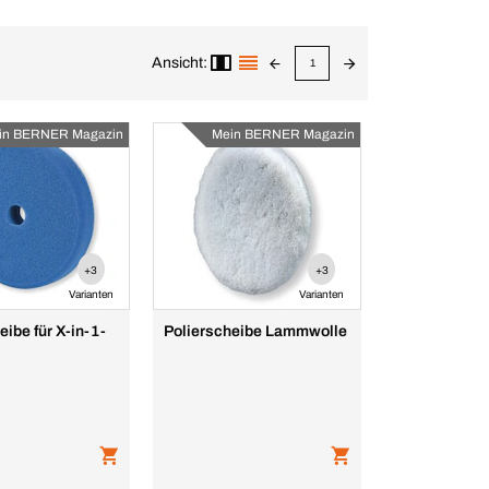
Ansicht:
1
in BERNER Magazin
Mein BERNER Magazin
+3
+3
Varianten
Varianten
eibe für X-in-1-
Polierscheibe Lammwolle