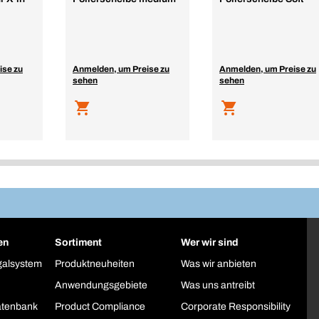
ise zu
Anmelden, um Preise zu
Anmelden, um Preise zu
sehen
sehen
en
Sortiment
Wer wir sind
galsystem
Produktneuheiten
Was wir anbieten
Anwendungsgebiete
Was uns antreibt
atenbank
Product Compliance
Corporate Responsibility