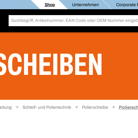
Shop
Unternehmen
Corporate R
SCHEIBEN
eitung
Schleif- und Poliertechnik
Polierscheibe
Poliersc