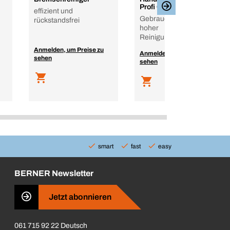
Profi Clean
effizient und
Gebrauchsfertig mit
rückstandsfrei
hoher
Reinigungswirkung
Anmelden, um Preise zu
Anmelden, um Preise zu
sehen
sehen
smart
fast
easy
BERNER Newsletter
Jetzt abonnieren
061 715 92 22 Deutsch