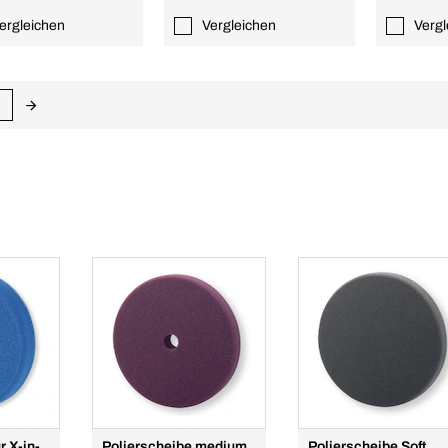
ergleichen
Vergleichen
Vergl
r X-in-
Polierscheibe medium
Polierscheibe Soft