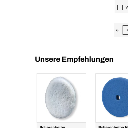
V
1
Unsere Empfehlungen
Polierscheibe
Polierscheibe fü