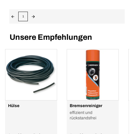
1
Unsere Empfehlungen
Hülse
Bremsenreiniger
I
k
effizient und
P
rückstandsfrei