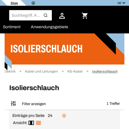
Shop
Sortiment
Anwendungsgebiete
ISOLIERSCHLAUCH
Filter
Elektrik
Kabel und Leitungen
Kfz-Kabel
Isolierschlauch
Isolierschlauch
1 Treffer
Filter anzeigen
Einträge pro Seite
24
Ansicht: