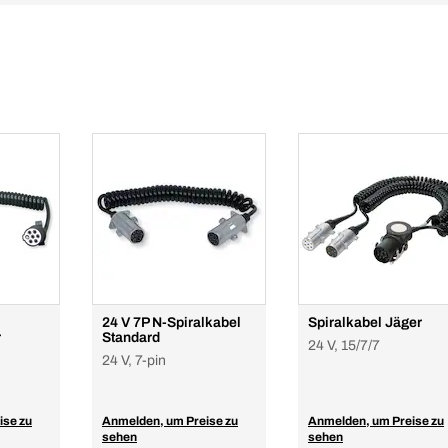
24 V 7P N-Spiralkabel
Spiralkabel Jäger
r
Standard
24 V, 15/7/7
24 V, 7-pin
ise zu
Anmelden, um Preise zu
Anmelden, um Preise zu
sehen
sehen