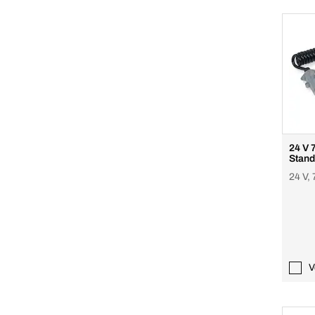
24 V 
Stand
24 V, 
V