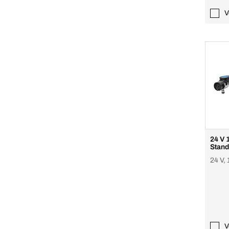
V
24 V 
Stand
24 V, 
V