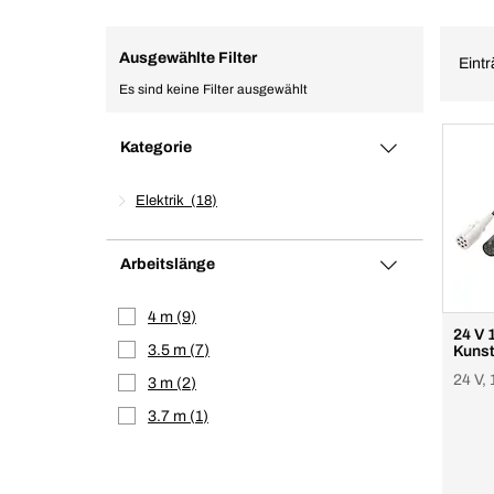
Ausgewählte Filter
Eintr
Es sind keine Filter ausgewählt
Kategorie
Elektrik
18
Arbeitslänge
4 m
9
24 V 
3.5 m
7
Kunst
24 V, 
3 m
2
3.7 m
1