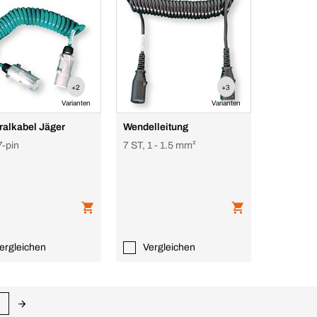
+2
+3
Varianten
Varianten
ralkabel Jäger
Wendelleitung
7-pin
7 ST, 1 - 1.5 mm²
ergleichen
Vergleichen