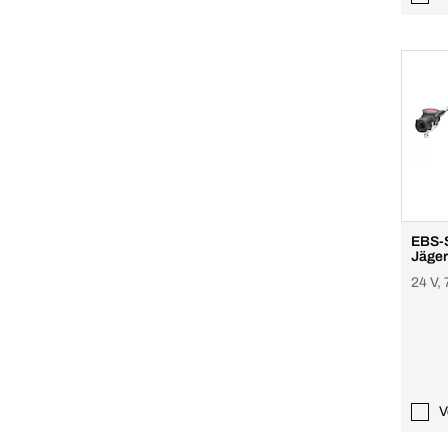
EBS-S
Jäger
24 V, 
V