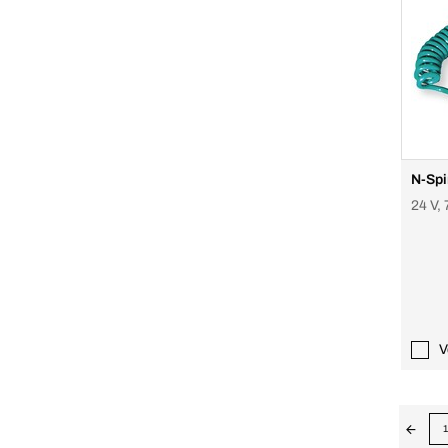
N-Spi
24 V, 
V
1