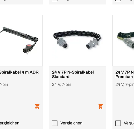
piralkabel 4 m ADR
24 V 7P N-Spiralkabel
24 V 7P N
Standard
Premium
7-pin
24 V, 7-pin
24 V, 7-pi
ergleichen
Vergleichen
Vergl