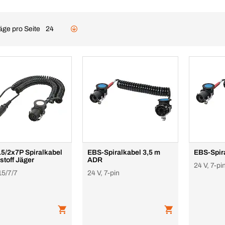
äge pro Seite
24
15/2x7P Spiralkabel
EBS-Spiralkabel 3,5 m
EBS-Spir
stoff Jäger
ADR
24 V, 7-pi
15/7/7
24 V, 7-pin