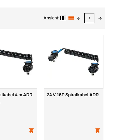
Ansicht:
1
alkabel 4 m ADR
24 V 15P Spiralkabel ADR
n