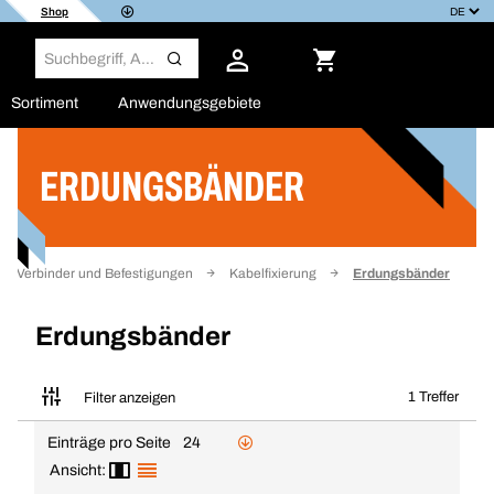
Shop
Sortiment
Anwendungsgebiete
ERDUNGSBÄNDER
Filter
Verbinder und Befestigungen
Kabelfixierung
Erdungsbänder
Erdungsbänder
1 Treffer
Filter anzeigen
Einträge pro Seite
24
Ansicht: