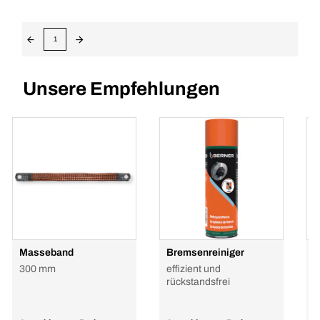
1
Unsere Empfehlungen
Masseband
Bremsenreiniger
H
P
300 mm
effizient und
G
rückstandsfrei
h
R