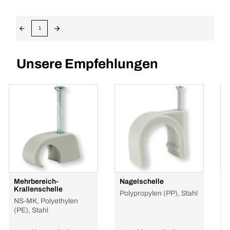
1
Unsere Empfehlungen
Mehrbereich-
Nagelschelle
B
Krallenschelle
Polypropylen (PP), Stahl
e
NS-MK, Polyethylen
r
(PE), Stahl