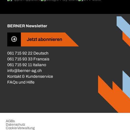
Broschüren / Kataloge
Corporate Responsibility
Karriere
BERNER Newsletter
Business Conduct
Jetzt abonnieren
061 715 92 22 Deutsch
061 715 93 33 Francais
061 715 92 11 Italiano
info@berner-ag.ch
Kontakt & Kundenservice
FAQs und Hilfe
AGBs
Datenschutz
Cookie-Verwaltung