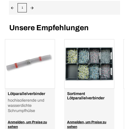
1
Unsere Empfehlungen
Lötparallelverbinder
Sortiment
S
Lötparallelverbinder
S
hochisolierende und
0
wasserdichte
Schrumpfhülse
Anmelden, um Preise zu
Anmelden, um Preise zu
A
sehen
sehen
s