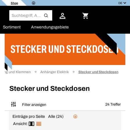
Shop
Sortiment
Anwendungsgebiete
STECKER UND STECKDOSEN
Filter
lierung und Klemmen
Anhänger Elektrik
Stecker und Steckdosen
Stecker und Steckdosen
24 Treffer
Filter anzeigen
Einträge pro Seite
Alle (24)
Ansicht: