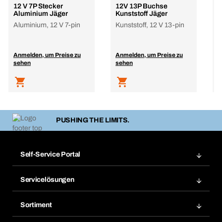
12 V 7P Stecker
12V 13P Buchse
S
Aluminium Jäger
Kunststoff Jäger
7
Aluminium, 12 V 7-pin
Kunststoff, 12 V 13-pin
S
Anmelden, um Preise zu
Anmelden, um Preise zu
A
sehen
sehen
s
PUSHING THE LIMITS.
Self-Service Portal
Bestellungen
Servicelösungen
Meine Rechnungen
Bera Modul-Regalsystem
Merklisten
Sortiment
Bera Smart
Nachbestellung
Produktneuheiten