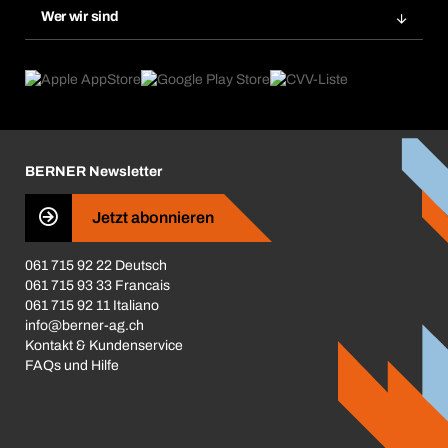
Gefahrenstoffdatenbank
Wer wir sind
Dauerauftrag
Anwendungsgebiete
eProcurement
Was wir anbieten
Rückgabe / Reklamation
Product Compliance
Produktfinder
Was uns antreibt
Broschüren / Kataloge
Corporate Responsibility
Karriere
BERNER Newsletter
Business Conduct
Jetzt abonnieren
061 715 92 22 Deutsch
061 715 93 33 Francais
061 715 92 11 Italiano
info@berner-ag.ch
Kontakt & Kundenservice
FAQs und Hilfe