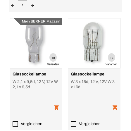
1
Mein BERNER Magazin
+8
+3
Varianten
Varianten
Glassockellampe
Glassockellampe
W 2,1 x 9,5d, 12 V, 12V W
W 3 x 16d, 12 V, 12V W 3
2,1 x 9,5d
x 16d
Vergleichen
Vergleichen