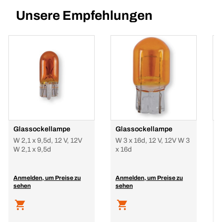
Unsere Empfehlungen
Glassockellampe
Glassockellampe
G
W 2,1 x 9,5d, 12 V, 12V
W 3 x 16d, 12 V, 12V W 3
W
W 2,1 x 9,5d
x 16d
2
Anmelden, um Preise zu
Anmelden, um Preise zu
A
sehen
sehen
s