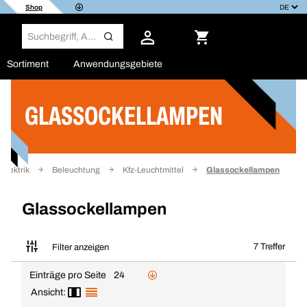
Shop
Sortiment
Anwendungsgebiete
GLASSOCKELLAMPEN
Filter
Elektrik
Beleuchtung
Kfz-Leuchtmittel
Glassockellampen
Glassockellampen
7 Treffer
Filter anzeigen
Einträge pro Seite
24
Ansicht: