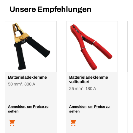
Unsere Empfehlungen
Batterieladeklemme
Batterieladeklemme
B
vollisoliert
v
50 mm², 800 A
25 mm², 180 A
5
Anmelden, um Preise zu
Anmelden, um Preise zu
A
sehen
sehen
s