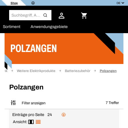
Shop
Sortiment
Anwendungsgebiete
POLZANGEN
Filter
ektrik
Weitere Elektrikprodukte
Batteriezubehör
Polzangen
Polzangen
7 Treffer
Filter anzeigen
Einträge pro Seite
24
Ansicht: