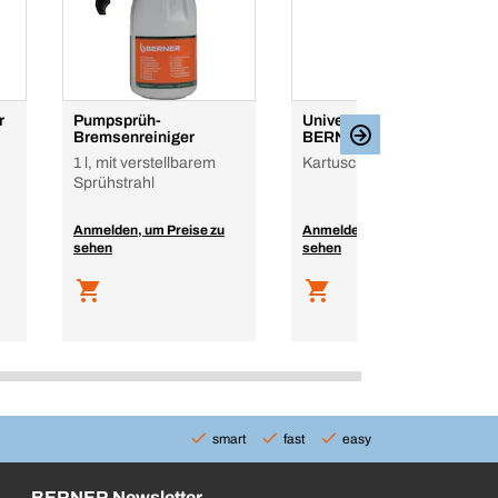
r
Pumpsprüh-
Universalkleber
Bremsenreiniger
BERNERfix Speed
1 l, mit verstellbarem
Kartusche, 290 ml
Sprühstrahl
Anmelden, um Preise zu
Anmelden, um Preise zu
sehen
sehen
smart
fast
easy
BERNER Newsletter