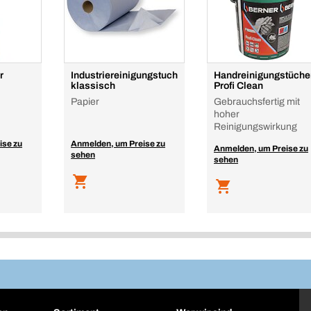
r
Industriereinigungstuch
Handreinigungstüche
klassisch
Profi Clean
Papier
Gebrauchsfertig mit
hoher
Reinigungswirkung
ise zu
Anmelden, um Preise zu
Anmelden, um Preise zu
sehen
sehen