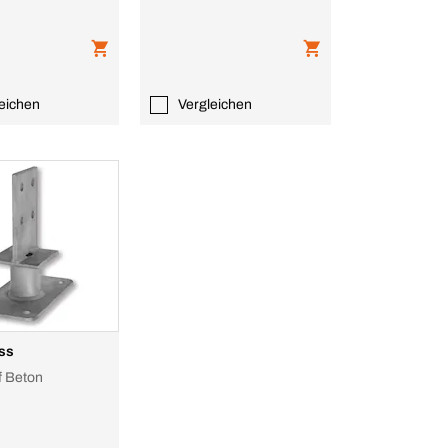
eichen
Vergleichen
uss
f Beton