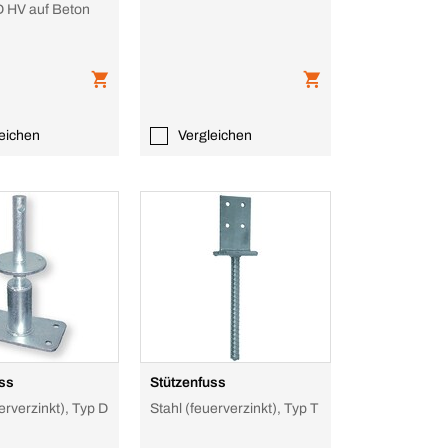
 D HV auf Beton
eichen
Vergleichen
uss
Stützenfuss
erverzinkt), Typ D
Stahl (feuerverzinkt), Typ T