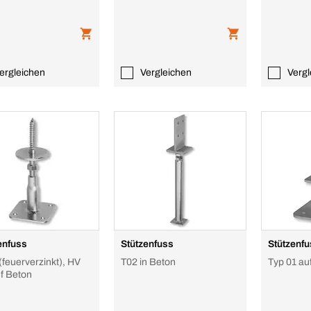
ergleichen
Vergleichen
Vergl
enfuss
Stützenfuss
Stützenf
(feuerverzinkt), HV
T02 in Beton
Typ 01 au
uf Beton