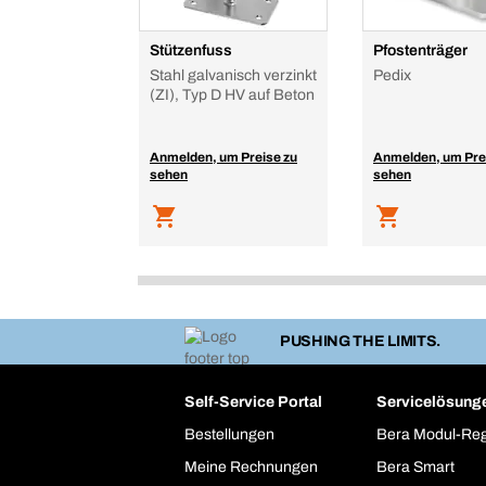
Stützenfuss
Pfostenträger
Stahl galvanisch verzinkt
Pedix
(ZI), Typ D HV auf Beton
Anmelden, um Preise zu
Anmelden, um Pre
sehen
sehen
PUSHING THE LIMITS.
Self-Service Portal
Servicelösung
Bestellungen
Bera Modul-Re
Meine Rechnungen
Bera Smart