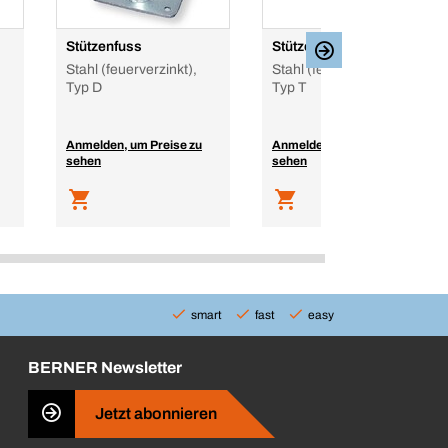
Stützenfuss
Stützenfuss
Stahl (feuerverzinkt),
Stahl (feuerverzinkt),
Typ D
Typ T
Anmelden, um Preise zu
Anmelden, um Preise zu
sehen
sehen
smart
fast
easy
BERNER Newsletter
Jetzt abonnieren