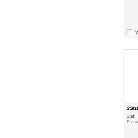
V
Stütz
Stahl 
Fix a