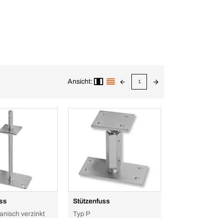
Ansicht:
1
uss
Stützenfuss
anisch verzinkt
Typ P