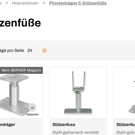
e
Holzverbinder
Pfostenträger & Stützenfüße
tzenfüße
äge pro Seite
24
Mein BERNER Magazin
+2
Varianten
enträger
Stützenfuss
Stützenf
Stahl galvanisch verzinkt
Stahl galv