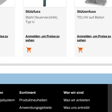
Stützfuss
Stützenfuss
Stahl (feuerverzinkt),
T01 HV auf Beton
Typ U
ise zu
Anmelden, um Preise zu
Anmelden, um Preise zu
sehen
sehen
en
Sortiment
Wer wir sind
galsystem
Produktneuheiten
Was wir anbieten
Anwendungsgebiete
Was uns antreibt