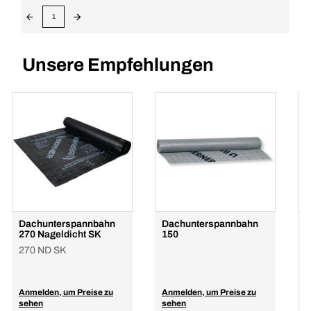
1
Unsere Empfehlungen
Dachunterspannbahn
Dachunterspannbahn
D
270 Nageldicht SK
150
R
270 ND SK
Anmelden, um Preise zu
Anmelden, um Preise zu
A
sehen
sehen
s