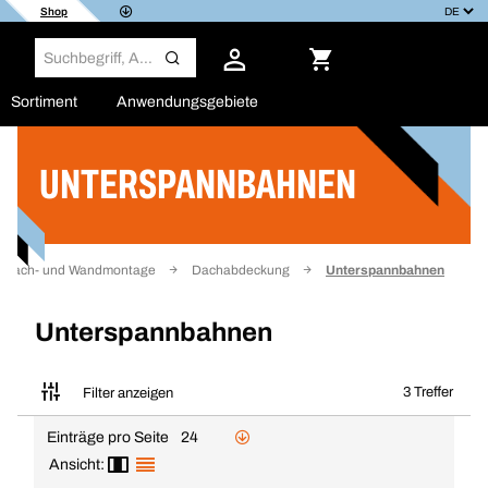
Shop
Sortiment
Anwendungsgebiete
UNTERSPANNBAHNEN
Filter
Dach- und Wandmontage
Dachabdeckung
Unterspannbahnen
Unterspannbahnen
3 Treffer
Filter anzeigen
Einträge pro Seite
24
Ansicht: