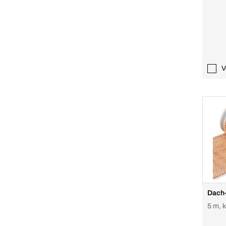
V
Dach
5 m, 