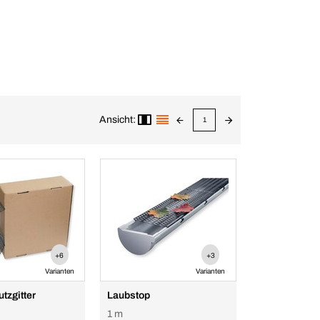
Ansicht:
1
+6
+3
Varianten
Varianten
tzgitter
Laubstop
1 m