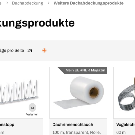
e
Dachabdeckung
Weitere Dachabdeckungsprodukte
kungsprodukte
äge pro Seite
24
Mein BERNER Magazin
+3
Varianten
enstopp
Dachrinnenschlauch
Vogelschu
mm
100 m, transparent, Rolle,
60 m