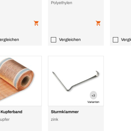
Polyethylen
ergleichen
Vergleichen
Vergl
+3
Varianten
-Kupferband
Sturmklammer
kupfer
zink