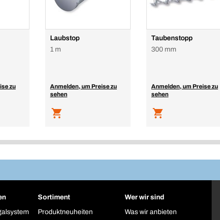
Laubstop
Taubenstopp
1 m
300 mm
ise zu
Anmelden, um Preise zu
Anmelden, um Preise zu
sehen
sehen
en
Sortiment
Wer wir sind
galsystem
Produktneuheiten
Was wir anbieten