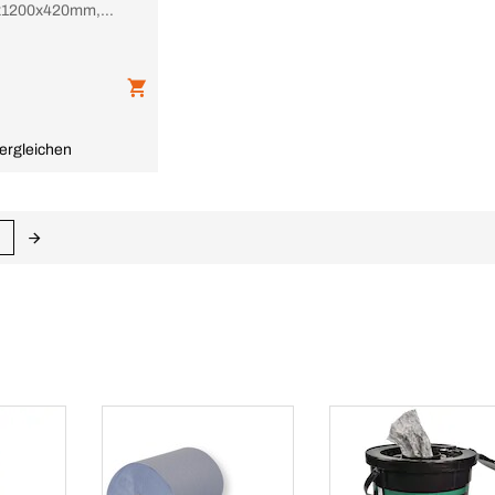
x1200x420mm,
hlboden,
riegelschloß,
l, Korpus
ergleichen