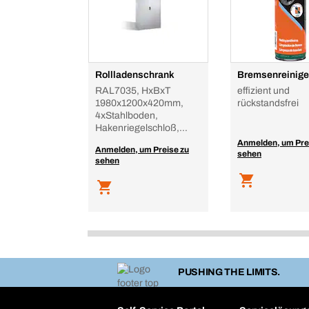
Rollladenschrank
Bremsenreinige
RAL7035, HxBxT
effizient und
1980x1200x420mm,
rückstandsfrei
4xStahlboden,
Hakenriegelschloß,
Sockel, Korpus
Anmelden, um Pre
Anmelden, um Preise zu
sehen
sehen
PUSHING THE LIMITS.