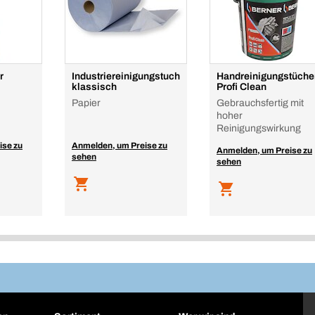
r
Industriereinigungstuch
Handreinigungstüche
klassisch
Profi Clean
Papier
Gebrauchsfertig mit
hoher
Reinigungswirkung
ise zu
Anmelden, um Preise zu
Anmelden, um Preise zu
sehen
sehen