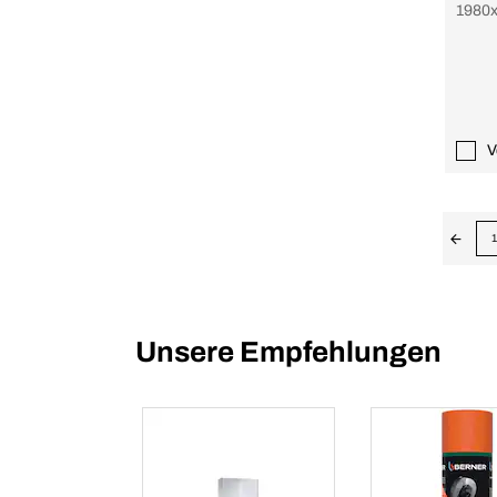
1980
4xSta
Haken
Socke
V
1
Unsere Empfehlungen