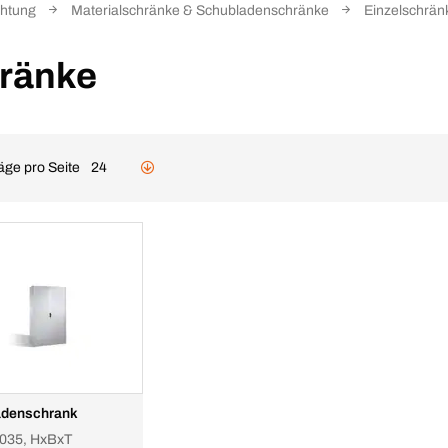
chtung
Materialschränke & Schubladenschränke
Einzelschrän
hränke
äge pro Seite
24
adenschrank
035, HxBxT