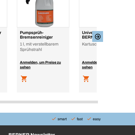
r
Pumpsprüh-
Universalkleber
Bremsenreiniger
BERNERfix Speed
1 l, mit verstellbarem
Kartusche, 290 ml
Sprühstrahl
Anmelden, um Preise zu
Anmelden, um Preise zu
sehen
sehen
smart
fast
easy
BERNER Newsletter