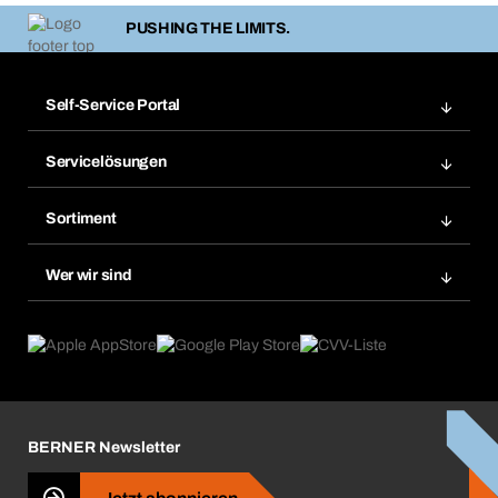
PUSHING THE LIMITS.
Self-Service Portal
Bestellungen
Servicelösungen
Meine Rechnungen
Bera Modul-Regalsystem
Merklisten
Sortiment
Bera Smart
Nachbestellung
Produktneuheiten
Gefahrenstoffdatenbank
Wer wir sind
Dauerauftrag
Anwendungsgebiete
eProcurement
Was wir anbieten
Rückgabe / Reklamation
Product Compliance
Produktfinder
Was uns antreibt
Broschüren / Kataloge
Corporate Responsibility
Karriere
BERNER Newsletter
Business Conduct