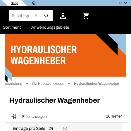
Shop
Sortiment
Anwendungsgebiete
HYDRAULISCHER
Filter
WAGENHEBER
attausrüstung
Kfz-Hebewerkzeuge
Hydraulischer Wagenheber
Hydraulischer Wagenheber
10 Treffer
Filter anzeigen
Einträge pro Seite
24