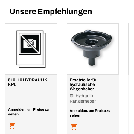
Unsere Empfehlungen
510-10 HYDRAULIK
Ersatzteile für
V
KPL
hydraulische
f
Wagenheber
für Hydraulik-
Rangierheber
Anmelden, um Preise zu
A
Anmelden, um Preise zu
sehen
s
sehen