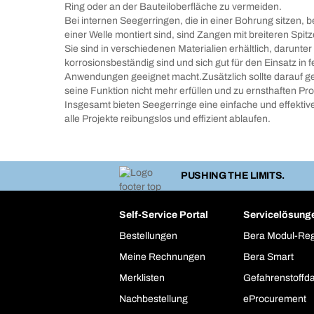
Ring oder an der Bauteiloberfläche zu vermeiden.
Bei internen Seegerringen, die in einer Bohrung sitzen, b
einer Welle montiert sind, sind Zangen mit breiteren Spit
Sie sind in verschiedenen Materialien erhältlich, darunte
korrosionsbeständig sind und sich gut für den Einsatz in 
Anwendungen geeignet macht.Zusätzlich sollte darauf g
seine Funktion nicht mehr erfüllen und zu ernsthaften P
Insgesamt bieten Seegerringe eine einfache und effekt
alle Projekte reibungslos und effizient ablaufen.
PUSHING THE LIMITS.
Self-Service Portal
Servicelösung
Bestellungen
Bera Modul-Re
Meine Rechnungen
Bera Smart
Merklisten
Gefahrenstoffd
Nachbestellung
eProcurement