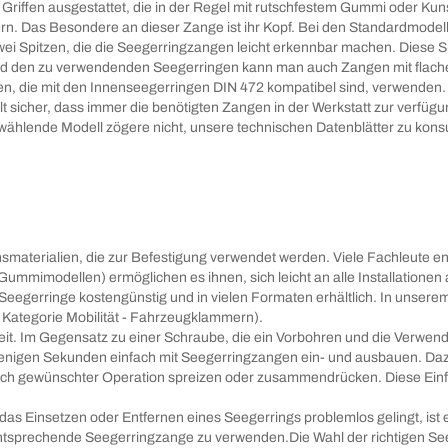
 Griffen ausgestattet, die in der Regel mit rutschfestem Gummi oder K
n. Das Besondere an dieser Zange ist ihr Kopf. Bei den Standardmodell
i Spitzen, die die Seegerringzangen leicht erkennbar machen. Diese Sp
nd den zu verwendenden Seegerringen kann man auch Zangen mit flache
n, die mit den Innenseegerringen DIN 472 kompatibel sind, verwenden.
sicher, dass immer die benötigten Zangen in der Werkstatt zur verfügun
ählende Modell zögere nicht, unsere technischen Datenblätter zu konsul
materialien, die zur Befestigung verwendet werden. Viele Fachleute en
i Gummimodellen) ermöglichen es ihnen, sich leicht an alle Installatio
 Seegerringe kostengünstig und in vielen Formaten erhältlich. In unserem
 Kategorie Mobilität - Fahrzeugklammern).
rkeit. Im Gegensatz zu einer Schraube, die ein Vorbohren und die Verw
 wenigen Sekunden einfach mit Seegerringzangen ein- und ausbauen. Dazu
ch gewünschter Operation spreizen oder zusammendrücken. Diese Einfac
as Einsetzen oder Entfernen eines Seegerrings problemlos gelingt, ist es
ie entsprechende Seegerringzange zu verwenden.Die Wahl der richtigen