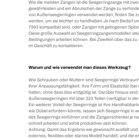
Wie die meisten Zangen ist die Seegerringzange mit zwei
gewährleisten und ein Abrutschen der Zange zu verhinder
von Außenseegerringen verwendet werden, finden Sie zwe
werden, um sie leichter zu handhaben.Je nach Bedarf u
7993 kompatibel sind, oder Zangen mit gebogenen Spitze
Diese große Auswahl an Seegerringzangenmodellen stellt 
Bedingungen arbeiten können. Bei Zweifeln über das zu w
im Geschäft zu kontaktieren.
Warum und wie verwendet man dieses Werkzeug?
Wie Schrauben oder Muttern sind Seegerringe Verbrauchs
ihrer Anpassungsfähigkeit. Ihre Form und Elastizität (be
halten, ohne dass dies endgültig ist. Darüber hinaus sind
Außenseegerringen mit über 320 Teilen (verfügbar in der
Ein weiterer Vorteil der Seegerringe ist ihre Handhabba
wie Dübel erfordern könnte, lassen sich Seegerringe in
des Seegerrings einführen und die Zangenschenkel je na
schnell arbeiten und somit produktiver sein können.
Achtung: Damit das Ergebnis wie gewünscht ausfällt und d
externes, flexibles oder starres Modell handelt, und d