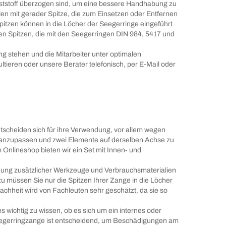
unststoff überzogen sind, um eine bessere Handhabung zu
en mit gerader Spitze, die zum Einsetzen oder Entfernen
itzen können in die Löcher der Seegerringe eingeführt
n Spitzen, die mit den Seegerringen DIN 984, 5417 und
g stehen und die Mitarbeiter unter optimalen
tieren oder unsere Berater telefonisch, per E-Mail oder
tscheiden sich für ihre Verwendung, vor allem wegen
nen anzupassen und zwei Elemente auf derselben Achse zu
 Onlineshop bieten wir ein Set mit Innen- und
endung zusätzlicher Werkzeuge und Verbrauchsmaterialien
 müssen Sie nur die Spitzen Ihrer Zange in die Löcher
hheit wird von Fachleuten sehr geschätzt, da sie so
 wichtig zu wissen, ob es sich um ein internes oder
 Seegerringzange ist entscheidend, um Beschädigungen am