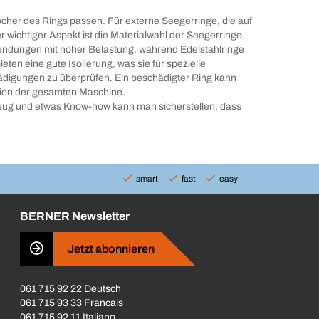
Löcher des Rings passen. Für externe Seegerringe, die auf
r wichtiger Aspekt ist die Materialwahl der Seegerringe.
 Anwendungen mit hoher Belastung, während Edelstahlringe
ten eine gute Isolierung, was sie für spezielle
digungen zu überprüfen. Ein beschädigter Ring kann
ktion der gesamten Maschine.
zeug und etwas Know-how kann man sicherstellen, dass
smart
fast
easy
BERNER Newsletter
Jetzt abonnieren
061 715 92 22 Deutsch
061 715 93 33 Francais
061 715 92 11 Italiano