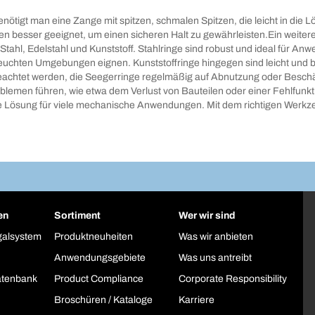
enötigt man eine Zange mit spitzen, schmalen Spitzen, die leicht in die 
zen besser geeignet, um einen sicheren Halt zu gewährleisten.Ein weitere
r Stahl, Edelstahl und Kunststoff. Stahlringe sind robust und ideal für
feuchten Umgebungen eignen. Kunststoffringe hingegen sind leicht und bie
eachtet werden, die Seegerringe regelmäßig auf Abnutzung oder Beschä
roblemen führen, wie etwa dem Verlust von Bauteilen oder einer Fehlfun
ive Lösung für viele mechanische Anwendungen. Mit dem richtigen Werk
en
Sortiment
Wer wir sind
galsystem
Produktneuheiten
Was wir anbieten
Anwendungsgebiete
Was uns antreibt
atenbank
Product Compliance
Corporate Responsibility
Broschüren / Kataloge
Karriere