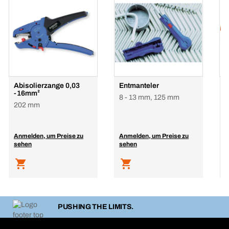
Abisolierzange 0,03
Entmanteler
A
-16mm²
8 - 13 mm, 125 mm
0
202 mm
1
Anmelden, um Preise zu
Anmelden, um Preise zu
A
sehen
sehen
s
PUSHING THE LIMITS.