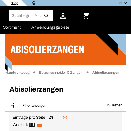
Shop
Sortiment
Anwendungsgebiete
ABISOLIERZANGEN
Filter
Handwerkzeug
Bolzenschneider & Zangen
Abisolierzangen
Abisolierzangen
13 Treffer
Filter anzeigen
Einträge pro Seite
24
Ansicht: