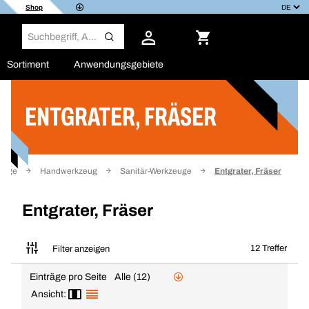
Shop
Sortiment
Anwendungsgebiete
ENTGRATER, FRÄSER
Filter
euge
Handwerkzeug
Sanitär-Werkzeuge
Entgrater, Fräser
Entgrater, Fräser
12 Treffer
Filter anzeigen
Einträge pro Seite
Alle (12)
Ansicht: