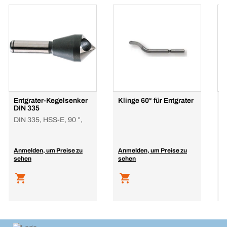
Entgrater-Kegelsenker
Klinge 60° für Entgrater
K
DIN 335
DIN 335, HSS-E, 90 °,
Anmelden, um Preise zu
Anmelden, um Preise zu
A
sehen
sehen
s