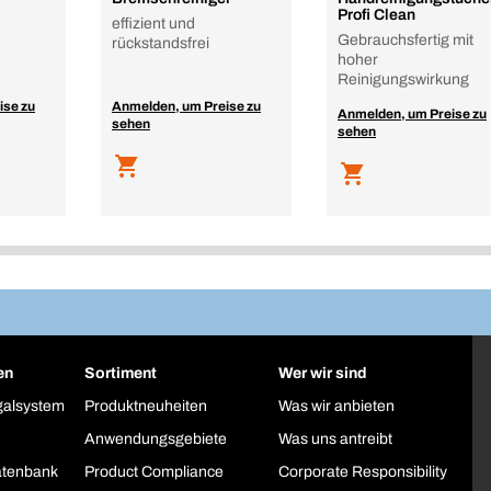
Profi Clean
effizient und
Gebrauchsfertig mit
rückstandsfrei
hoher
Reinigungswirkung
ise zu
Anmelden, um Preise zu
Anmelden, um Preise zu
sehen
sehen
en
Sortiment
Wer wir sind
galsystem
Produktneuheiten
Was wir anbieten
Anwendungsgebiete
Was uns antreibt
atenbank
Product Compliance
Corporate Responsibility