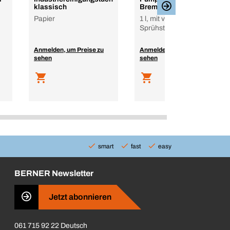
klassisch
Bremsenreiniger
Papier
1 l, mit verstellbarem
Sprühstrahl
Anmelden, um Preise zu
Anmelden, um Preise zu
sehen
sehen
smart
fast
easy
BERNER Newsletter
Jetzt abonnieren
061 715 92 22 Deutsch