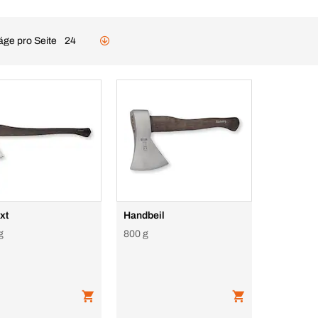
äge pro Seite
24
xt
Handbeil
g
800 g