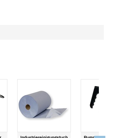
r
Industriereinigungstuch
Pumpsprüh-