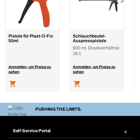
Pistole für Plast-O-Fix
Schlauchbeutel-
D
50ml
Auspresspistole
f
600 ml, Druckverhältnis:
K
18:1
Anmelden, um Preise zu
Anmelden, um Preise zu
A
sehen
sehen
s
PUSHING THE LIMITS.
Self-Service Portal