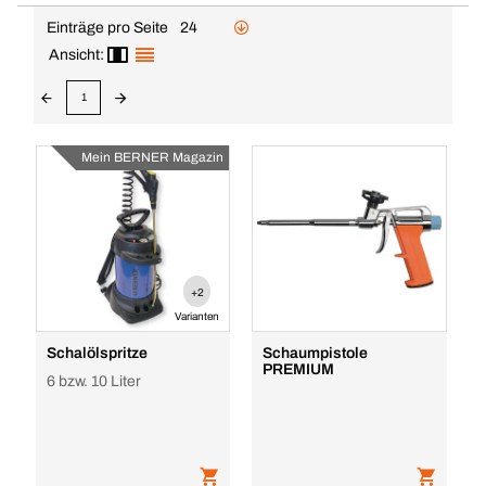
Einträge pro Seite
24
Ansicht:
1
Mein BERNER Magazin
+2
Varianten
Schalölspritze
Schaumpistole
PREMIUM
6 bzw. 10 Liter