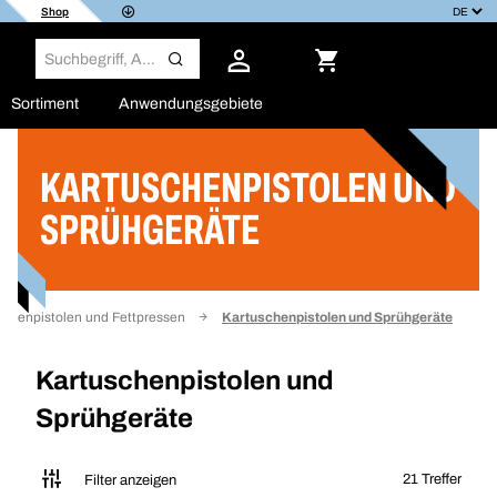
Shop
Sortiment
Anwendungsgebiete
KARTUSCHENPISTOLEN UND
Filter
SPRÜHGERÄTE
schenpistolen und Fettpressen
Kartuschenpistolen und Sprühgeräte
Kartuschenpistolen und
Sprühgeräte
21 Treffer
Filter anzeigen