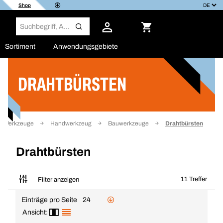
Shop
Sortiment
Anwendungsgebiete
DRAHTBÜRSTEN
Filter
Werkzeuge
Handwerkzeug
Bauwerkzeuge
Drahtbürsten
Drahtbürsten
11 Treffer
Filter anzeigen
Einträge pro Seite
24
Ansicht: