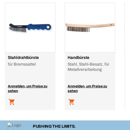
Stahldrahtbürste
Handbürste
F
für Bremssattel
Stahl, Stahl-Besatz, für
E
Metallverarbeitung
Anmelden, um Preise zu
Anmelden, um Preise zu
A
sehen
sehen
s
PUSHING THE LIMITS.