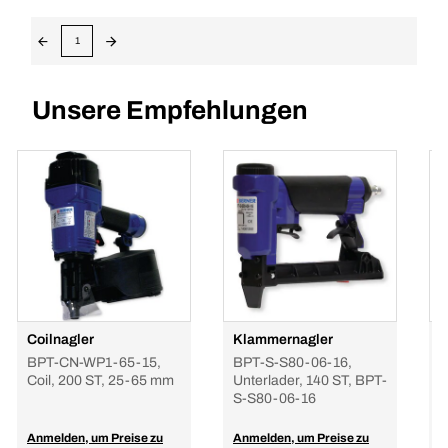
1
Unsere Empfehlungen
Coilnagler
Klammernagler
S
BPT-CN-WP1-65-15,
BPT-S-S80-06-16,
B
Coil, 200 ST, 25-65 mm
Unterlader, 140 ST, BPT-
O
S-S80-06-16
Anmelden, um Preise zu
Anmelden, um Preise zu
A