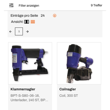
9 Treffer
Filter anzeigen
Einträge pro Seite
24
Ansicht:
1
Klammernagler
Coilnagler
BPT-S-S80-06-16,
Coil, 300 ST
Unterlader, 140 ST, BPT-
S-S80-06-16