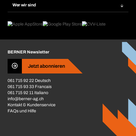
Gefahrenstoffdatenbank
Wer wir sind
Dauerauftrag
Anwendungsgebiete
eProcurement
Was wir anbieten
Rückgabe / Reklamation
Product Compliance
Produktfinder
Was uns antreibt
Broschüren / Kataloge
Corporate Responsibility
Karriere
BERNER Newsletter
Business Conduct
Jetzt abonnieren
061 715 92 22 Deutsch
061 715 93 33 Francais
061 715 92 11 Italiano
info@berner-ag.ch
Kontakt & Kundenservice
FAQs und Hilfe