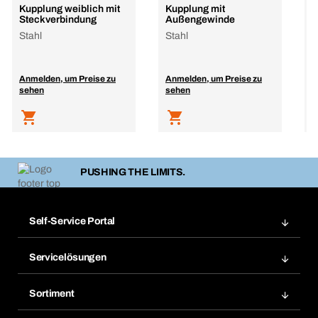
Kupplung weiblich mit
Kupplung mit
S
Steckverbindung
Außengewinde
I
S
Stahl
Stahl
S
Anmelden, um Preise zu
Anmelden, um Preise zu
A
sehen
sehen
s
PUSHING THE LIMITS.
Self-Service Portal
Bestellungen
Servicelösungen
Meine Rechnungen
Bera Modul-Regalsystem
Merklisten
Sortiment
Bera Smart
Nachbestellung
Produktneuheiten