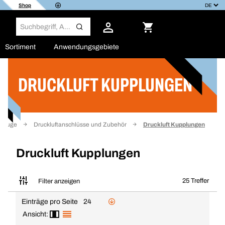
Shop
Sortiment
Anwendungsgebiete
DRUCKLUFT KUPPLUNGEN
Filter
kzeuge
Druckluftanschlüsse und Zubehör
Druckluft Kupplungen
Druckluft Kupplungen
25 Treffer
Filter anzeigen
Einträge pro Seite
24
Ansicht: