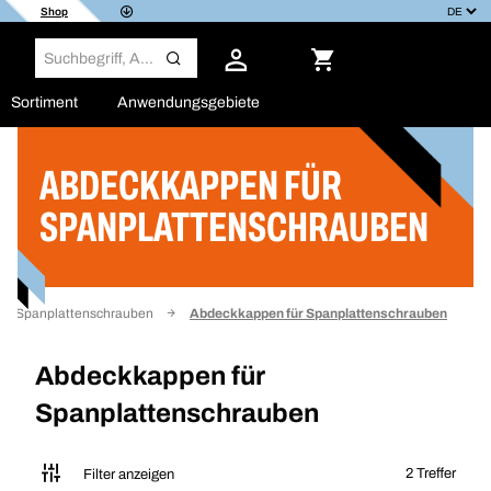
Shop
Sortiment
Anwendungsgebiete
ABDECKKAPPEN FÜR
Filter
SPANPLATTENSCHRAUBEN
Spanplattenschrauben
Abdeckkappen für Spanplattenschrauben
Abdeckkappen für
Spanplattenschrauben
2 Treffer
Filter anzeigen