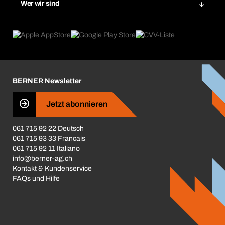
Gefahrenstoffdatenbank
Wer wir sind
Dauerauftrag
Anwendungsgebiete
eProcurement
Was wir anbieten
Rückgabe / Reklamation
Product Compliance
Produktfinder
Was uns antreibt
Broschüren / Kataloge
Corporate Responsibility
Karriere
BERNER Newsletter
Business Conduct
Jetzt abonnieren
061 715 92 22 Deutsch
061 715 93 33 Francais
061 715 92 11 Italiano
info@berner-ag.ch
Kontakt & Kundenservice
FAQs und Hilfe