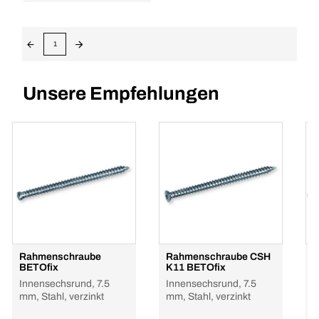
1
Unsere Empfehlungen
Rahmenschraube
Rahmenschraube CSH
R
BETOfix
K11 BETOfix
L
Innensechsrund, 7.5
Innensechsrund, 7.5
I
mm, Stahl, verzinkt
mm, Stahl, verzinkt
m