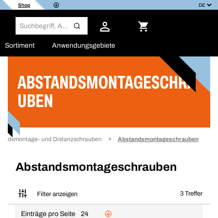
Shop
Sortiment
Anwendungsgebiete
ABSTANDSMONTAGESCHRA
Filter
UBEN
tandsmontage- und Distanzschrauben
Abstandsmontageschrauben
Abstandsmontageschrauben
3 Treffer
Filter anzeigen
Einträge pro Seite
24