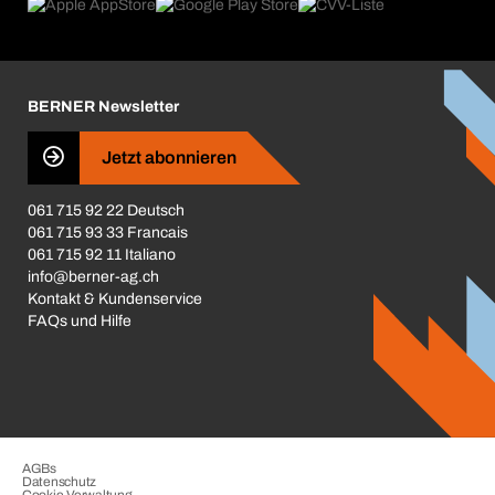
Produktfinder
Was uns antreibt
Broschüren / Kataloge
Corporate Responsibility
Karriere
BERNER Newsletter
Business Conduct
Jetzt abonnieren
061 715 92 22 Deutsch
061 715 93 33 Francais
061 715 92 11 Italiano
info@berner-ag.ch
Kontakt & Kundenservice
FAQs und Hilfe
AGBs
Datenschutz
Cookie-Verwaltung