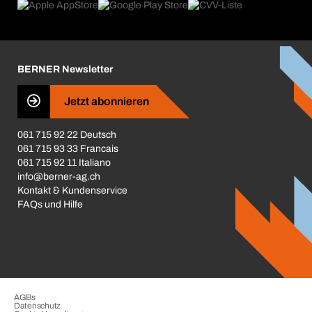
Produktfinder
Was uns antreibt
Broschüren / Kataloge
Corporate Responsibility
Karriere
BERNER Newsletter
Business Conduct
Jetzt abonnieren
061 715 92 22 Deutsch
061 715 93 33 Francais
061 715 92 11 Italiano
info@berner-ag.ch
Kontakt & Kundenservice
FAQs und Hilfe
AGBs
Datenschutz