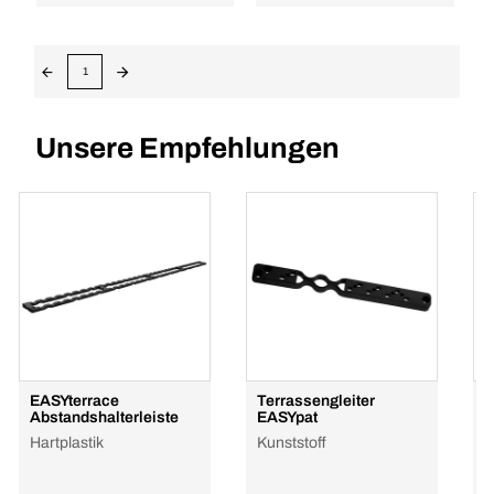
1
Unsere Empfehlungen
EASYterrace
Terrassengleiter
T
Abstandshalterleiste
EASYpat
Z
Hartplastik
Kunststoff
K
u
h