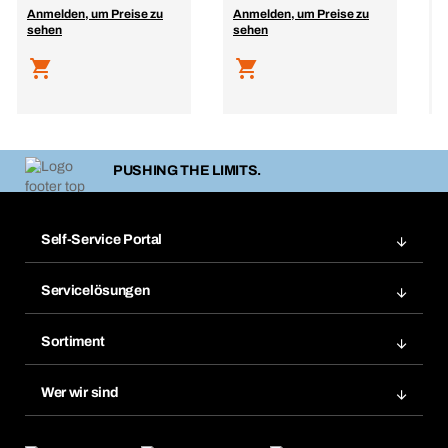
Anmelden, um Preise zu
Anmelden, um Preise zu
A
sehen
sehen
s
PUSHING THE LIMITS.
Self-Service Portal
Bestellungen
Servicelösungen
Meine Rechnungen
Bera Modul-Regalsystem
Merklisten
Sortiment
Bera Smart
Nachbestellung
Produktneuheiten
Gefahrenstoffdatenbank
Wer wir sind
Dauerauftrag
Anwendungsgebiete
eProcurement
Was wir anbieten
Rückgabe / Reklamation
Product Compliance