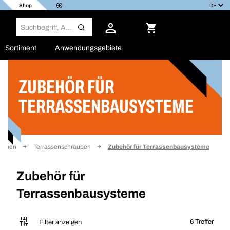
Shop
Sortiment
Anwendungsgebiete
ZUBEHÖR FÜR
Filter
TERRASSENBAUSYSTEME
rauben
Terrassenschrauben
Zubehör für Terrassenbausysteme
Zubehör für
Terrassenbausysteme
6 Treffer
Filter anzeigen