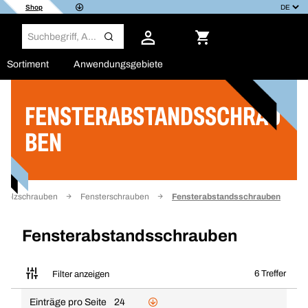
Shop
Sortiment
Anwendungsgebiete
FENSTERABSTANDSSCHRAU
Filter
BEN
Holzschrauben
Fensterschrauben
Fensterabstandsschrauben
Fensterabstandsschrauben
6 Treffer
Filter anzeigen
Einträge pro Seite
24