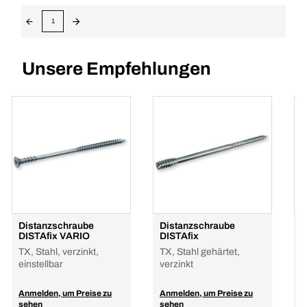
1
Unsere Empfehlungen
Distanzschraube
Distanzschraube
D
DISTAfix VARIO
DISTAfix
D
TX, Stahl, verzinkt,
TX, Stahl gehärtet,
T
einstellbar
verzinkt
S
B
4
Anmelden, um Preise zu
Anmelden, um Preise zu
sehen
sehen