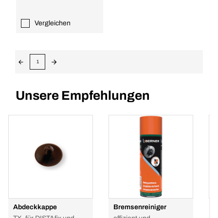
Vergleichen
1
Unsere Empfehlungen
Abdeckkappe
Bremsenreiniger
H
P