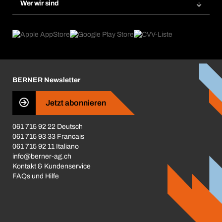
Gefahrenstoffdatenbank
Wer wir sind
Dauerauftrag
Anwendungsgebiete
eProcurement
Was wir anbieten
Rückgabe / Reklamation
Product Compliance
Produktfinder
Was uns antreibt
Broschüren / Kataloge
Corporate Responsibility
Karriere
BERNER Newsletter
Business Conduct
Jetzt abonnieren
061 715 92 22 Deutsch
061 715 93 33 Francais
061 715 92 11 Italiano
info@berner-ag.ch
Kontakt & Kundenservice
FAQs und Hilfe