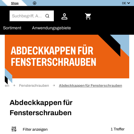
Shop
Sortiment
Anwendungsgebiete
ABDECKKAPPEN FÜR
Filter
FENSTERSCHRAUBEN
auben
Fensterschrauben
Abdeckkappen für Fensterschrauben
Abdeckkappen für
Fensterschrauben
1 Treffer
Filter anzeigen