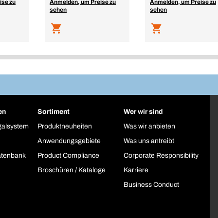
ise zu
Anmelden, um Preise zu
Anmelden, um Preise zu
sehen
sehen
en
Sortiment
Wer wir sind
galsystem
Produktneuheiten
Was wir anbieten
Anwendungsgebiete
Was uns antreibt
atenbank
Product Compliance
Corporate Responsibility
Broschüren / Kataloge
Karriere
Business Conduct