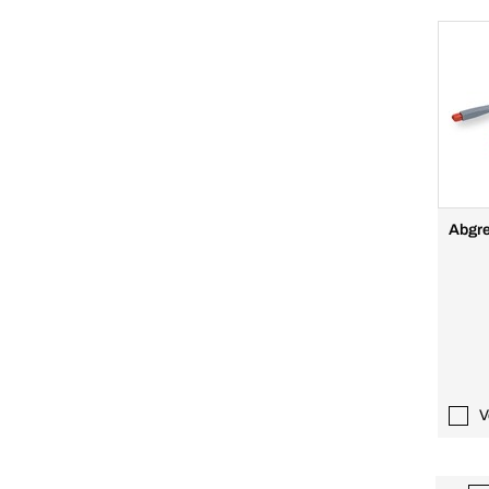
Abgr
V