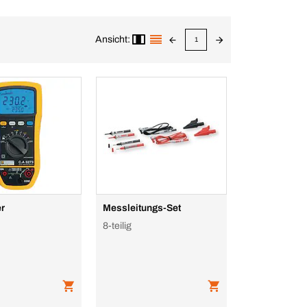
Ansicht:
1
er
Messleitungs-Set
8-teilig