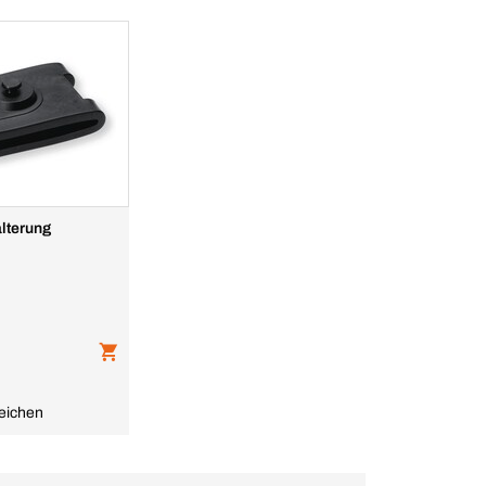
lterung
eichen