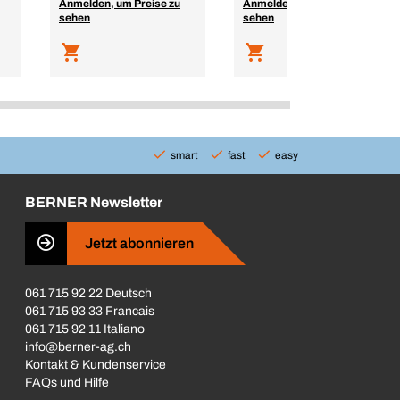
Anmelden, um Preise zu
Anmelden, um Preise zu
sehen
sehen
smart
fast
easy
BERNER Newsletter
Jetzt abonnieren
061 715 92 22 Deutsch
061 715 93 33 Francais
061 715 92 11 Italiano
info@berner-ag.ch
Kontakt & Kundenservice
FAQs und Hilfe