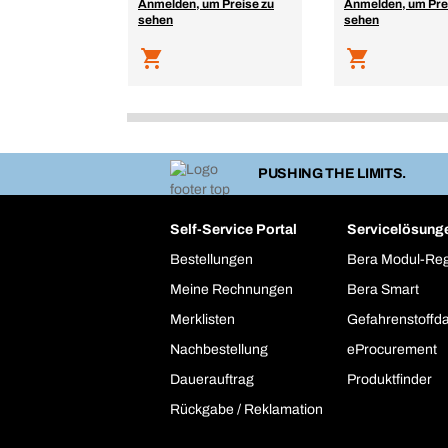
Anmelden, um Preise zu
Anmelden, um Pre
sehen
sehen
PUSHING THE LIMITS.
Self-Service Portal
Servicelösung
Bestellungen
Bera Modul-Re
Meine Rechnungen
Bera Smart
Merklisten
Gefahrenstoffd
Nachbestellung
eProcurement
Dauerauftrag
Produktfinder
Rückgabe / Reklamation