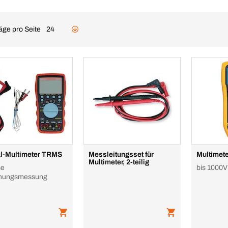
äge pro Seite
24
al-Multimeter TRMS
Messleitungsset für
Multimet
Multimeter, 2-teilig
se
bis 1000V
nungsmessung