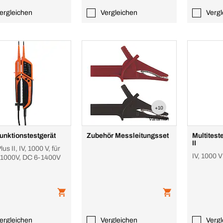
ergleichen
Vergleichen
Vergl
+10
Varianten
funktionstestgerät
Zubehör Messleitungsset
Multitest
II
us II, IV, 1000 V, für
IV, 1000 V
1000V, DC 6-1400V
ergleichen
Vergleichen
Vergl