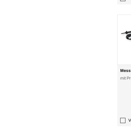
Messl
mit P
V