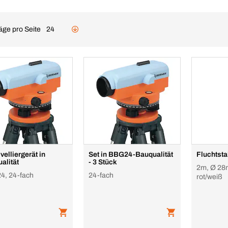
äge pro Seite
24
velliergerät in
Set in BBG24-Bauqualität
Fluchtst
alität
- 3 Stück
2m, Ø 28
, 24-fach
24-fach
rot/weiß