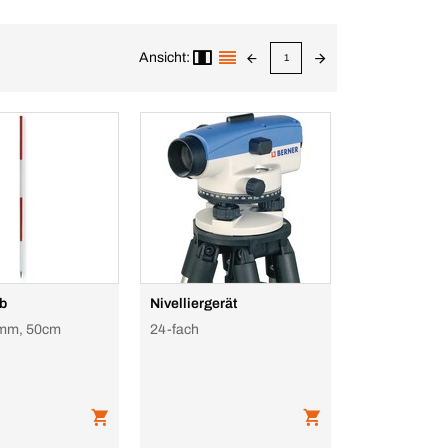
Ansicht:
1
ab
Nivelliergerät
mm, 50cm
24-fach