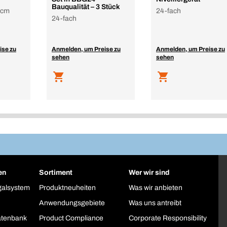
Bauqualität – 3 Stück
0cm
24-fach
24-fach
ise zu
Anmelden, um Preise zu
Anmelden, um Preise zu
sehen
sehen
en
Sortiment
Wer wir sind
galsystem
Produktneuheiten
Was wir anbieten
Anwendungsgebiete
Was uns antreibt
atenbank
Product Compliance
Corporate Responsibility