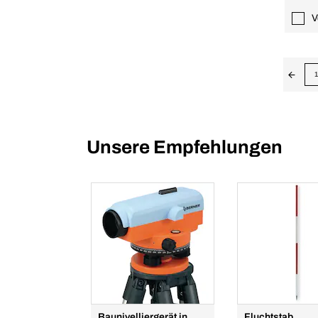
V
1
Unsere Empfehlungen
Baunivelliergerät in
Fluchtstab