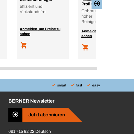
Profi Clean
effizient und
Gebrauchsfertig mit
rückstandsfrei
hoher
Reinigungswirkung
Anmelden, um Preise zu
Anmelden, um Preise zu
sehen
sehen
smart
fast
easy
BERNER Newsletter
Jetzt abonnieren
061 715 92 22 Deutsch