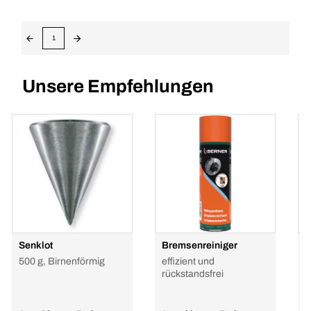
1
Unsere Empfehlungen
Senklot
Bremsenreiniger
H
P
500 g, Birnenförmig
effizient und
G
rückstandsfrei
h
R