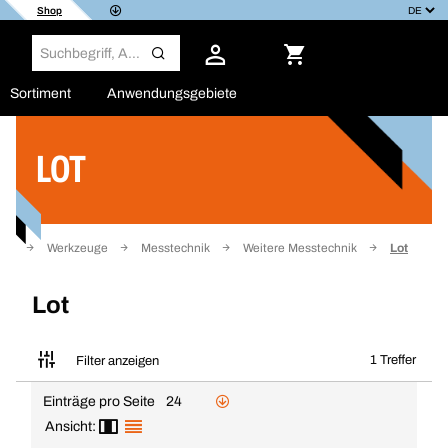
Shop
Sortiment
Anwendungsgebiete
LOT
Filter
ite
Werkzeuge
Messtechnik
Weitere Messtechnik
Lot
Lot
1 Treffer
Filter anzeigen
Einträge pro Seite
24
Ansicht: