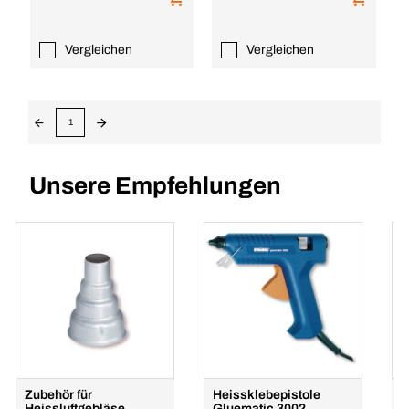
Vergleichen
Vergleichen
1
Unsere Empfehlungen
Zubehör für
Heissklebepistole
H
Heissluftgebläse
Gluematic 3002