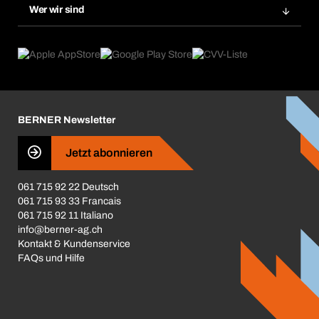
Gefahrenstoffdatenbank
Wer wir sind
Dauerauftrag
Anwendungsgebiete
eProcurement
Was wir anbieten
Rückgabe / Reklamation
Product Compliance
Produktfinder
Was uns antreibt
Broschüren / Kataloge
Corporate Responsibility
Karriere
BERNER Newsletter
Business Conduct
Jetzt abonnieren
061 715 92 22 Deutsch
061 715 93 33 Francais
061 715 92 11 Italiano
info@berner-ag.ch
Kontakt & Kundenservice
FAQs und Hilfe