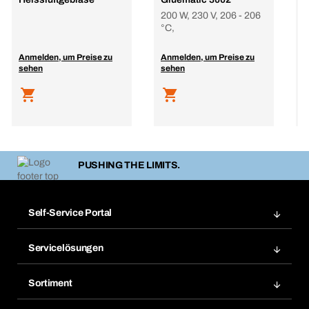
B
200 W, 230 V, 206 - 206
°C,
Anmelden, um Preise zu
Anmelden, um Preise zu
A
sehen
sehen
s
PUSHING THE LIMITS.
Self-Service Portal
Bestellungen
Servicelösungen
Meine Rechnungen
Bera Modul-Regalsystem
Merklisten
Sortiment
Bera Smart
Nachbestellung
Produktneuheiten