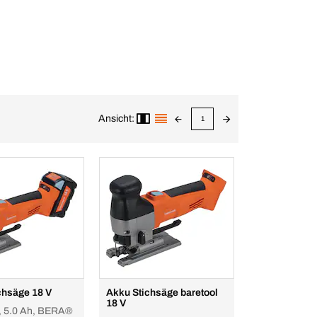
Ansicht:
1
chsäge 18 V
Akku Stichsäge baretool
18 V
 5.0 Ah, BERA®