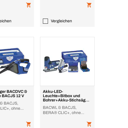
eichen
Vergleichen
uger BACDVC &
Akku-LED-
e BACJS 12 V
Leuchte+Bitbox und
Bohrer+Akku-Stichsäge
& BACJS,
BACJS 12 V
BACWL & BACJS,
LIC+, ohne
BERA® CLIC+, ohne
er
Akku/Lader