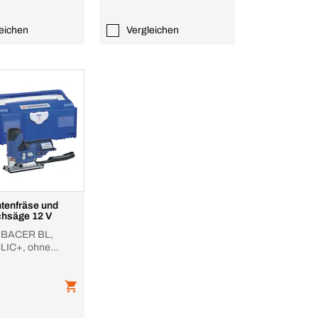
eichen
Vergleichen
tenfräse und
chsäge 12 V
 BACER BL,
LIC+, ohne
er