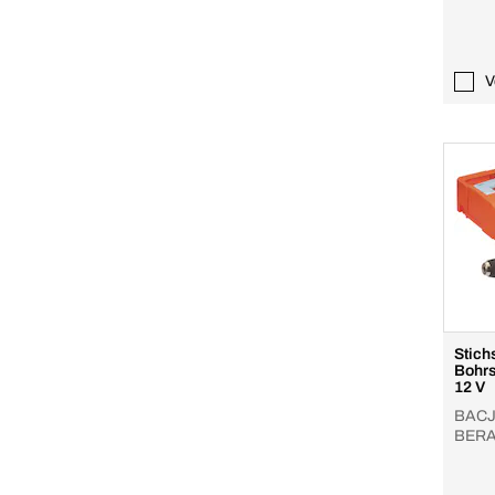
V
Stic
Bohr
12 V
BACJ
BERA
Akku/