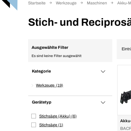
Startseite
Werkzeuge
Maschinen
Akku-M
Stich- und Recipros
Ausgewählte Filter
Eintr
Es sind keine Filter ausgewählt
Kategorie
Werkzeuge
19
Gerätetyp
Stichsäge (Akku)
6
Akku-
Stichsäge
1
BACR