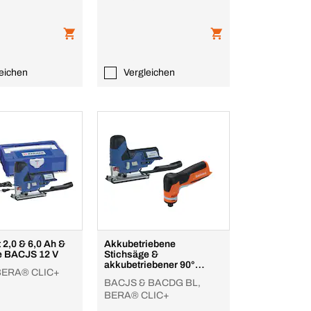
eichen
Vergleichen
t 2,0 & 6,0 Ah &
Akkubetriebene
e BACJS 12 V
Stichsäge &
akkubetriebener 90°
BERA® CLIC+
Geradschleifer
BACJS & BACDG BL,
BERA® CLIC+