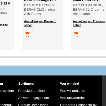
S 12 V
BACJS & BACER BL,
BACJS & BACP BL,
JS,
BERA® CLIC+, ohne
BERA® CLIC+, ohne
ohne
Akku/Lader
Akku/Lader
Anmelden, um Preise zu
Anmelden, um Preise zu
ise zu
sehen
sehen
en
Sortiment
Wer wir sind
galsystem
Produktneuheiten
Was wir anbieten
Anwendungsgebiete
Was uns antreibt
atenbank
Product Compliance
Corporate Responsibility