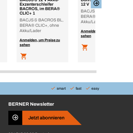
Exzenterschleifer
12 V
BACROS, im BERA®
BACJS & BACD-1,
CLIC+ 1
BERA® CLIC+, ohne
BACJS & BACROS BL,
Akku/Lader
BERA® CLIC+, ohne
Akku/Lader
Anmelden, um Preise zu
sehen
Anmelden, um Preise zu
sehen
smart
fast
easy
BERNER Newsletter
Jetzt abonnieren