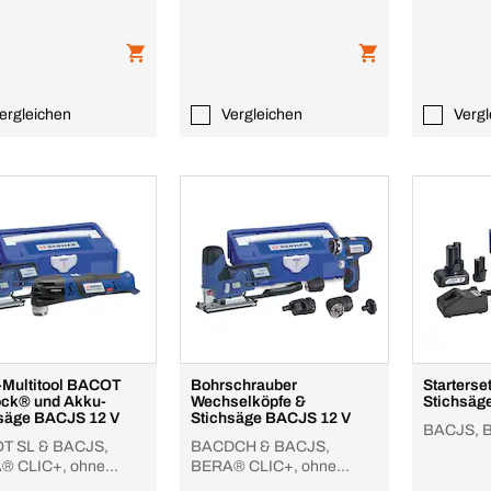
ergleichen
Vergleichen
Vergl
Multitool BACOT
Bohrschrauber
Starterse
ock® und Akku-
Wechselköpfe &
Stichsäg
Stichsäge BACJS 12 V
Stichsäge BACJS 12 V
BACJS, 
T SL & BACJS,
BACDCH & BACJS,
® CLIC+, ohne
BERA® CLIC+, ohne
Lader
Akku/Lader