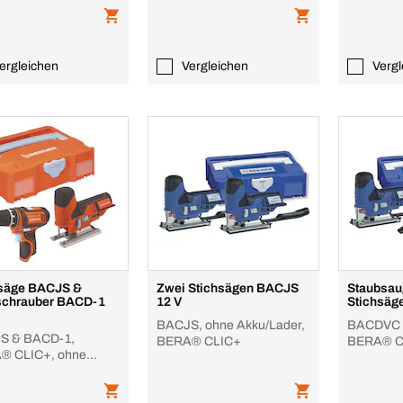
ergleichen
Vergleichen
Vergl
hsäge BACJS &
Zwei Stichsägen BACJS
Staubsa
schrauber BACD-1
12 V
Stichsäg
BACJS, ohne Akku/Lader,
BACDVC 
S & BACD-1,
BERA® CLIC+
BERA® C
® CLIC+, ohne
Akku/Lad
Lader