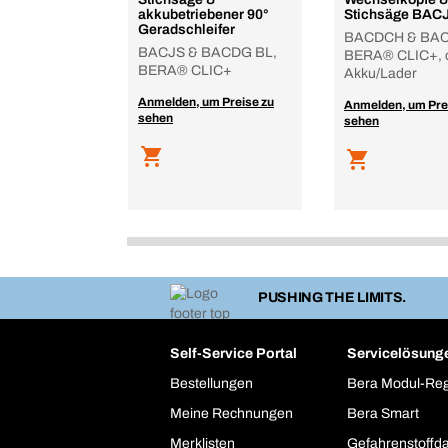
akkubetriebener 90°
Stichsäge BACJ
Geradschleifer
BACDCH & BAC
BACJS & BACDG BL,
BERA® CLIC+, 
BERA® CLIC+
Akku/Lader
Anmelden, um Preise zu
Anmelden, um Pre
sehen
sehen
PUSHING THE LIMITS.
Self-Service Portal
Servicelösung
Bestellungen
Bera Modul-Re
Meine Rechnungen
Bera Smart
Merklisten
Gefahrenstoffd