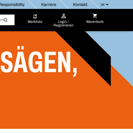
esponsibility
Karriere
Kontakt
Merkliste
Login /
Warenkorb
Registrieren
OSÄGEN,