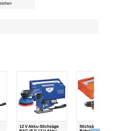
eichen
12 V Akku-Stichsäge
Stichsäge BACJS &
BACJS & 12 V Akku-
Bohrschrauber BACD-1