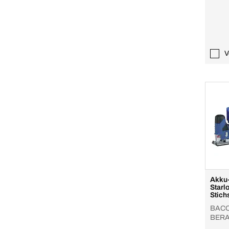
V
Akku-
Starl
BACO
BERA
Akku/