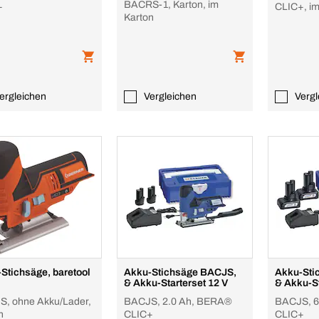
BACRS-1, Karton, im
+
CLIC+, i
Karton
ergleichen
Vergleichen
Vergl
Stichsäge, baretool
Akku-Stichsäge BACJS,
Akku-Sti
& Akku-Starterset 12 V
& Akku-St
, ohne Akku/Lader,
BACJS, 2.0 Ah, BERA®
BACJS, 6
n
CLIC+
CLIC+