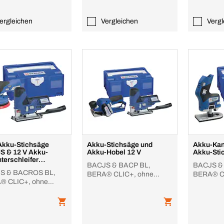
ergleichen
Vergleichen
Vergl
Akku-Stichsäge
Akku-Stichsäge und
Akku-Kan
 & 12 V Akku-
Akku-Hobel 12 V
Akku-Sti
terschleifer
BACJS & BACP BL,
BACJS &
OS, im BERA®
S & BACROS BL,
BERA® CLIC+, ohne
BERA® C
 1
® CLIC+, ohne
Akku/Lader
Akku/Lad
Lader