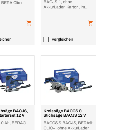
BACJS-1, ohne
m BERA Clic+
Akku/Lader, Karton, im
Karton
eichen
Vergleichen
chsäge BACJS,
Kreissäge BACCS &
arterset 12 V
Stichsäge BACJS 12 V
.0 Ah, BERA®
BACCS & BACJS, BERA®
CLIC+, ohne Akku/Lader