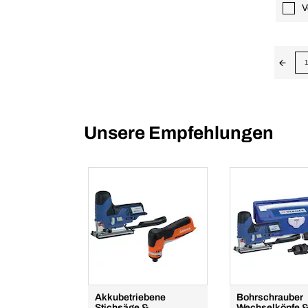
V
1
Unsere Empfehlungen
Akkubetriebene
Bohrschrauber
Stichsäge &
Wechselköpfe 