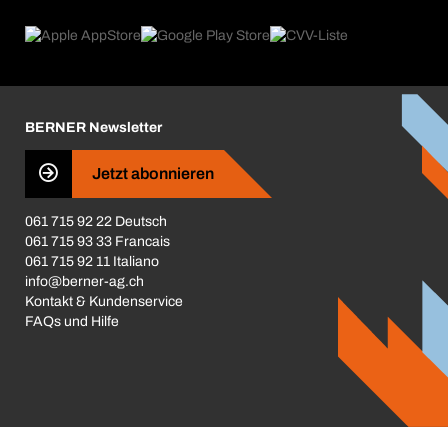
eProcurement
Was wir anbieten
Rückgabe / Reklamation
Product Compliance
Produktfinder
Was uns antreibt
Broschüren / Kataloge
Corporate Responsibility
Karriere
BERNER Newsletter
Business Conduct
Jetzt abonnieren
061 715 92 22 Deutsch
061 715 93 33 Francais
061 715 92 11 Italiano
info@berner-ag.ch
Kontakt & Kundenservice
FAQs und Hilfe