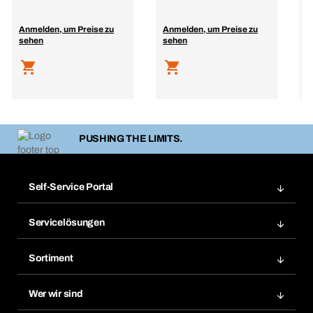
R
Anmelden, um Preise zu
Anmelden, um Preise zu
A
sehen
sehen
s
PUSHING THE LIMITS.
Self-Service Portal
Bestellungen
Servicelösungen
Meine Rechnungen
Bera Modul-Regalsystem
Merklisten
Sortiment
Bera Smart
Nachbestellung
Produktneuheiten
Gefahrenstoffdatenbank
Wer wir sind
Dauerauftrag
Anwendungsgebiete