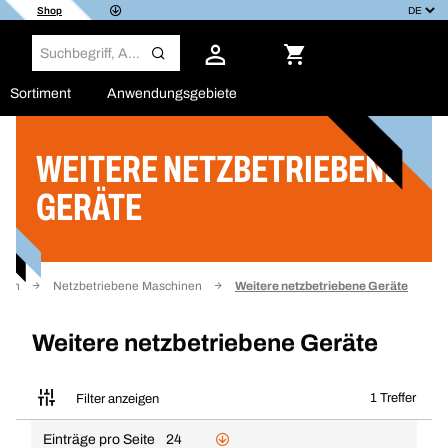
Shop
Sortiment
Anwendungsgebiete
WEITERE NETZBETRIEBENE
Filter
GERÄTE
nen
Netzbetriebene Maschinen
Weitere netzbetriebene Geräte
Weitere netzbetriebene Geräte
1 Treffer
Filter anzeigen
Einträge pro Seite
24