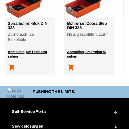
Spiralbohrer-Box DIN
Bohrerset Cobra Step
B
338
DIN 338
U
Zylindrisch, 25
HSS, geschliffen, 118 °
3
Einzelteile
Anmelden, um Preise zu
Anmelden, um Preise zu
A
sehen
sehen
s
PUSHING THE LIMITS.
Self-Service Portal
Bestellungen
Servicelösungen