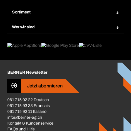
Meine Rechnungen
Bera Modul-Regalsystem
Merklisten
Sortiment
Bera Smart
Nachbestellung
Produktneuheiten
Gefahrenstoffdatenbank
Wer wir sind
Dauerauftrag
Anwendungsgebiete
eProcurement
Was wir anbieten
Rückgabe / Reklamation
Product Compliance
Produktfinder
Was uns antreibt
Broschüren / Kataloge
Corporate Responsibility
Karriere
BERNER Newsletter
Business Conduct
Jetzt abonnieren
061 715 92 22 Deutsch
061 715 93 33 Francais
061 715 92 11 Italiano
info@berner-ag.ch
Kontakt & Kundenservice
FAQs und Hilfe