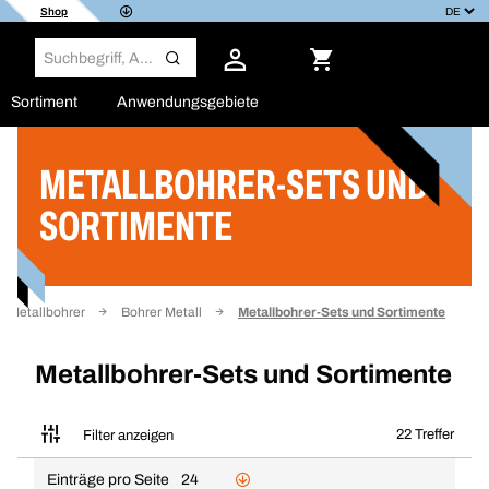
Shop
Sortiment
Anwendungsgebiete
METALLBOHRER-SETS UND
Filter
SORTIMENTE
Metallbohrer
Bohrer Metall
Metallbohrer-Sets und Sortimente
Metallbohrer-Sets und Sortimente
22 Treffer
Filter anzeigen
Einträge pro Seite
24