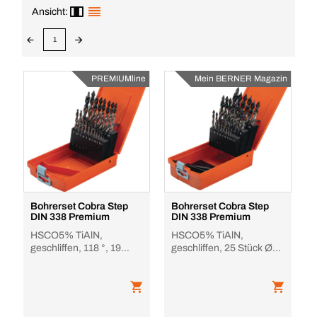
Ansicht:
1
PREMIUMline
Mein BERNER Magazin
Bohrerset Cobra Step
Bohrerset Cobra Step
DIN 338 Premium
DIN 338 Premium
HSCO5% TiAlN,
HSCO5% TiAlN,
geschliffen, 118 °, 19
geschliffen, 25 Stück Ø1-
Stück Ø1-10 mm
13 mm