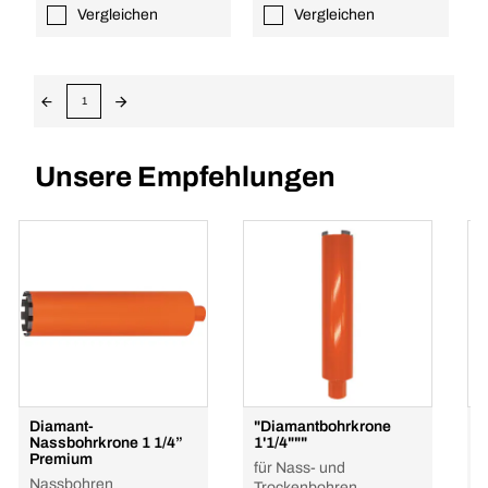
Vergleichen
Vergleichen
1
Unsere Empfehlungen
Diamant-
"Diamantbohrkrone
B
Nassbohrkrone 1 1/4”
1'1/4"""
e
Premium
für Nass- und
r
Nassbohren
Trockenbohren