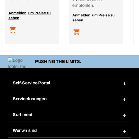
empfohlen.
Anmelden, um Preise zu
A
Anmelden, um Preise zu
sehen
s
sehen
PUSHING THE LIMITS.
Self-Service Portal
Bestellungen
Servicelösungen
Meine Rechnungen
Bera Modul-Regalsystem
Merklisten
Sortiment
Bera Smart
Nachbestellung
Produktneuheiten
Gefahrenstoffdatenbank
Wer wir sind
Dauerauftrag
Anwendungsgebiete