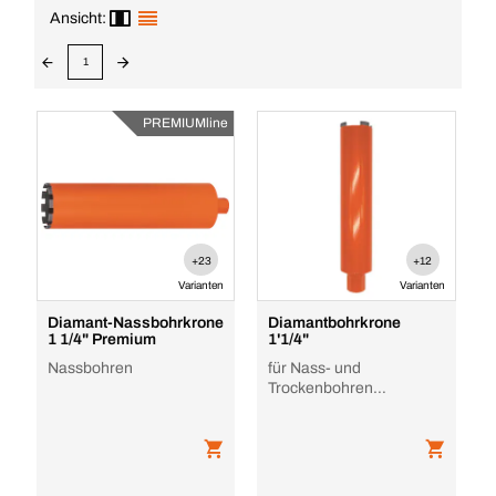
Ansicht:
1
PREMIUMline
+23
+12
Varianten
Varianten
Diamant-Nassbohrkrone
Diamantbohrkrone
1 1/4" Premium
1'1/4"
Nassbohren
für Nass- und
Trockenbohren
empfohlen.