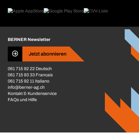
eProcurement
Was wir anbieten
Rückgabe / Reklamation
Product Compliance
Produktfinder
Was uns antreibt
Broschüren / Kataloge
Corporate Responsibility
Karriere
BERNER Newsletter
Business Conduct
Jetzt abonnieren
061 715 92 22 Deutsch
061 715 93 33 Francais
061 715 92 11 Italiano
info@berner-ag.ch
Kontakt & Kundenservice
FAQs und Hilfe