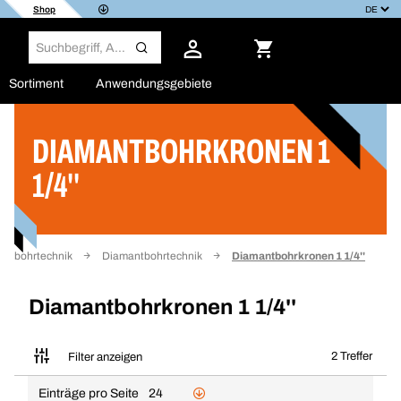
Shop
Sortiment
Anwendungsgebiete
DIAMANTBOHRKRONEN 1
Filter
1/4''
einbohrtechnik
Diamantbohrtechnik
Diamantbohrkronen 1 1/4''
Diamantbohrkronen 1 1/4''
2 Treffer
Filter anzeigen
Einträge pro Seite
24