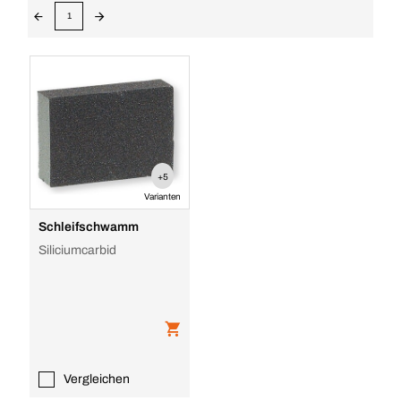
1
+5
Varianten
Schleifschwamm
Siliciumcarbid
Vergleichen