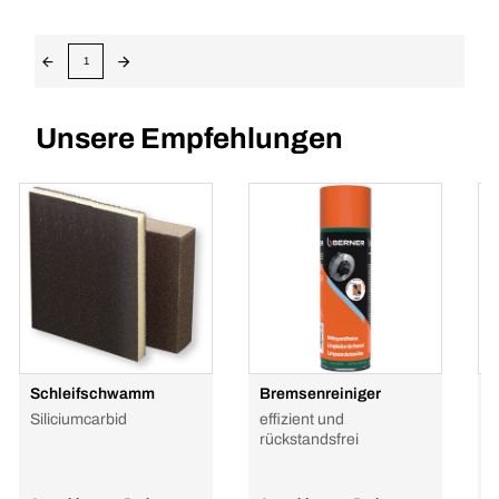
1
Unsere Empfehlungen
Schleifschwamm
Bremsenreiniger
H
P
Siliciumcarbid
effizient und
G
rückstandsfrei
h
R