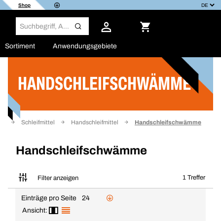
Shop
Sortiment
Anwendungsgebiete
HANDSCHLEIFSCHWÄMME
Filter
ik
Schleifmittel
Handschleifmittel
Handschleifschwämme
Handschleifschwämme
1 Treffer
Filter anzeigen
Einträge pro Seite
24
Ansicht: