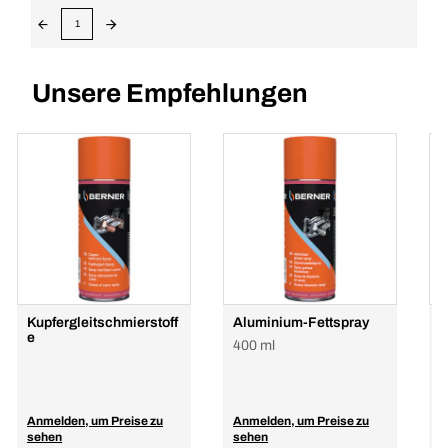
1
Unsere Empfehlungen
Kupfergleitschmierstoff
Aluminium-Fettspray
G
e
400 ml
1
Anmelden, um Preise zu
Anmelden, um Preise zu
A
sehen
sehen
s