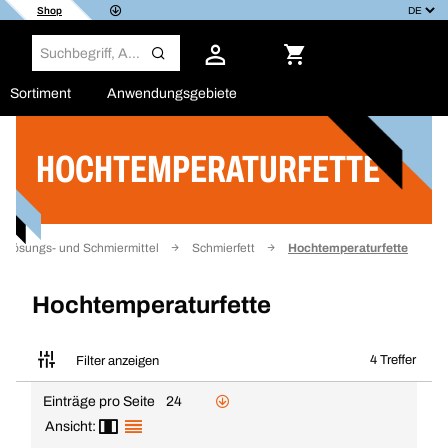
Shop
Sortiment
Anwendungsgebiete
HOCHTEMPERATURFETTE
Filter
Lösungs- und Schmiermittel
Schmierfett
Hochtemperaturfette
Hochtemperaturfette
4 Treffer
Filter anzeigen
Einträge pro Seite
24
Ansicht: