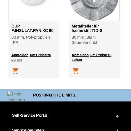
CUP
Metallteller für
F.INSULAT.PAN.KC 60
Isolierstift TID-S
60 mm, Polypropylen
80 mm, Stahl
(PP)
(feuerverzinkt)
Anmelden, um Preise zu
Anmelden, um Preise zu
sehen
sehen
PUSHING THE LIMITS.
Self-Service Portal
Bestellungen
Servicelösungen