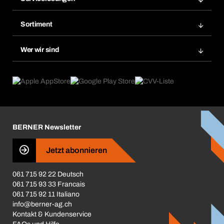
Meine Rechnungen
Bera Modul-Regalsystem
Merklisten
Sortiment
Bera Smart
Nachbestellung
Produktneuheiten
Gefahrenstoffdatenbank
Wer wir sind
Dauerauftrag
Anwendungsgebiete
eProcurement
Was wir anbieten
Rückgabe / Reklamation
Product Compliance
Produktfinder
Was uns antreibt
Broschüren / Kataloge
Corporate Responsibility
Karriere
BERNER Newsletter
Business Conduct
Jetzt abonnieren
061 715 92 22 Deutsch
061 715 93 33 Francais
061 715 92 11 Italiano
info@berner-ag.ch
Kontakt & Kundenservice