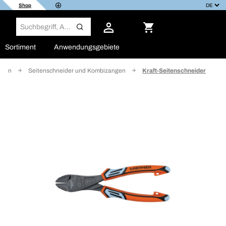
Shop
Sortiment
Anwendungsgebiete
ngen
Seitenschneider und Kombizangen
Kraft-Seitenschneider