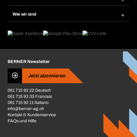
Bera Smart
Nachbestellung
Produktneuheiten
Gefahrenstoffdatenbank
Wer wir sind
Dauerauftrag
Anwendungsgebiete
eProcurement
Was wir anbieten
Rückgabe / Reklamation
Product Compliance
Produktfinder
Was uns antreibt
Broschüren / Kataloge
Corporate Responsibility
Karriere
BERNER Newsletter
Business Conduct
Jetzt abonnieren
061 715 92 22 Deutsch
061 715 93 33 Francais
061 715 92 11 Italiano
info@berner-ag.ch
Kontakt & Kundenservice
FAQs und Hilfe